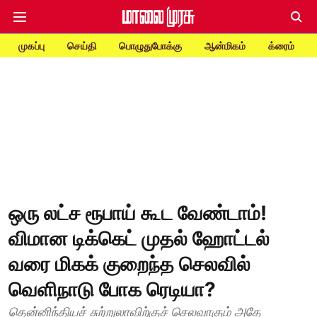
முகப்பு
செய்தி
பொழுதுபோக்கு
ஆன்மிகம்
க்ரைம்
ஒரு லட்ச ரூபாய் கூட வேண்டாம்!
விமான டிக்கெட் முதல் ஹோட்டல்
வரை மிகக் குறைந்த செலவில்
வெளிநாடு போக ரெடியா?
தென்னிந்தியச் சுற்றுலாவிற்குச் செலவாகும் அதே