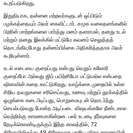
கூறப்படுகிறது.
இறுதியாக, தன்னை மற்றவர்களுடன் ஒப்பிடும்
பழக்கத்தையும் அவர் கைவிட்டார். சமூக வலைதளங்களில்
பிறரின் மாற்றங்களை பார்த்து மனம் தளராமல், தனது உடல்
மற்றும் தனது இலக்கில் மட்டுமே கவனம் செலுத்தத்
தொடங்கியபோது தன்னம்பிக்கை அதிகரித்ததாக அவர்
கூறியுள்ளார்.
உடல் எடையை குறைப்பது என்பது வெறும் கலோரி
குறைப்போ அல்லது ஜிம் பயிற்சியோ மட்டுமல்ல என்பதை
ஷிகாவின் கதை காட்டுகிறது. வாழ்க்கை முறையில் உள்ள
சிறிய தவறுகளை சரிசெய்வது, உணவு மற்றும் தூக்கத்தில்
ஒழுங்கை கடைபிடிப்பது, பொறுமையுடன் தொடர்ந்து
செயல்படுவது போன்ற அடிப்படை விஷயங்களே நீண்டகால
வெற்றிக்கு காரணமாகின்றன. பலர் உடனடி தீர்வுகளை
தேடிக்கொண்டிருக்கும் இந்த காலத்தில், 72
கிலோவிலிருந்து 49 கிலோவாக மாறிய ஷிகா சுரானாவின்