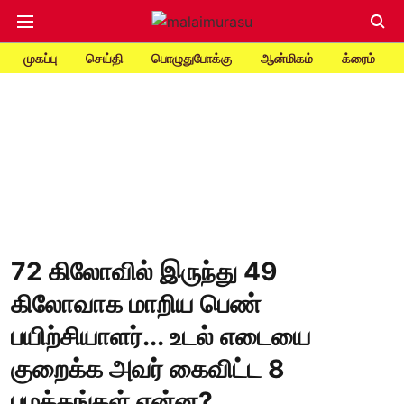
முகப்பு
செய்தி
பொழுதுபோக்கு
ஆன்மிகம்
க்ரைம்
72 கிலோவில் இருந்து 49
கிலோவாக மாறிய பெண்
பயிற்சியாளர்... உடல் எடையை
குறைக்க அவர் கைவிட்ட 8
பழக்கங்கள் என்ன?