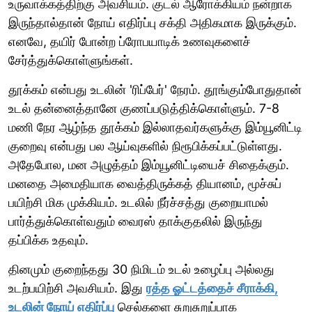
உருவாக்கத்திற்கு அவசியம். குடல் ஆரோக்கியம் நன்றாக
இருந்தால்தான் நோய் எதிர்ப்பு சக்தி அதிகமாக இருக்கும்.
எனவே, தயிர் போன்ற ப்ரோபயாடிக் உணவுகளைச்
சேர்த்துக்கொள்ளுங்கள்.
தூக்கம் என்பது உடலின் 'ரிப்பேர்' நேரம். தூங்கும்போதுதான்
உடல் தன்னைத்தானே குணப்படுத்திக்கொள்ளும். 7-8
மணி நேர ஆழ்ந்த தூக்கம் இல்லாதவர்களுக்கு இம்யூனிட்டி
குறைவு என்பது பல ஆய்வுகளில் நிரூபிக்கப்பட்டுள்ளது.
அதேபோல, மன அழுத்தம் இம்யூனிட்டியைச் சிதைக்கும்.
மனதை அமைதியாக வைத்திருக்கத் தியானம், மூச்சுப்
பயிற்சி மிக முக்கியம். உடலில் நீர்ச்சத்து குறையாமல்
பார்த்துக்கொள்வதும் வைரஸ் தாக்குதலில் இருந்து
தப்பிக்க உதவும்.
தினமும் குறைந்தது 30 நிமிடம் உடல் உழைப்பு அல்லது
உடற்பயிற்சி அவசியம். இது
ரத்த ஓட்டத்தைச் சீராக்கி,
உடலின் நோய் எதிர்ப்பு
செல்களை சுறுசுறுப்பாக