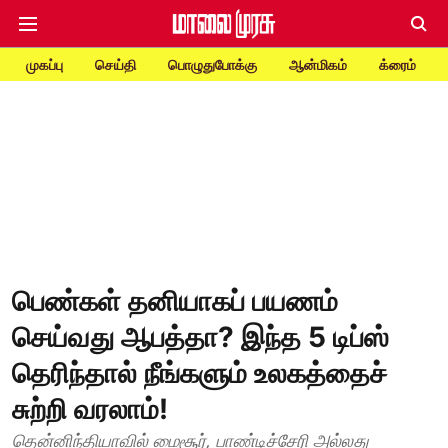
முகப்பு
செய்தி
பொழுதுபோக்கு
ஆன்மிகம்
க்ரைம்
பெண்கள் தனியாகப் பயணம்
செய்வது ஆபத்தா? இந்த 5 டிப்ஸ்
தெரிந்தால் நீங்களும் உலகத்தைச்
சுற்றி வரலாம்!
தென்னிந்தியாவில் மைசூர், பாண்டிச்சேரி அல்லது