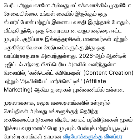
பெரிய அலுவலகமோ அல்லது லட்சக்கணக்கில் முதலீடோ
தேவையில்லை. உங்கள் கையில் இருக்கும் ஒரு
ஸ்மார்ட்போன் மற்றும் இணைய வசதி இருந்தால் போதும்,
வீட்டிலிருந்தே ஒரு கௌரவமான வருமானத்தை ஈட்ட
முடியும். குறிப்பாக இல்லத்தரசிகள், மாணவர்கள் மற்றும்
பகுதிநேர வேலை தேடுபவர்களுக்கு இது ஒரு
வரப்பிரசாதமாக அமைந்துள்ளது. 2026-ஆம் ஆண்டில்
டிஜிட்டல் சந்தை மிகப்பெரிய அளவில் வளர்ந்துள்ள
நிலையில், 'கன்டென்ட் கிரியேஷன்' (Content Creation)
மற்றும் 'அஃபிலியேட் மார்க்கெட்டிங்' (Affiliate
Marketing) ஆகிய துறைகள் முன்னணியில் உள்ளன.
முதலாவதாக, சமூக வலைதளங்களில் உள்ளூர்ச்
செய்திகள் அல்லது உங்களுக்குத் தெரிந்த
கைவேலைப்பாடுகளை வீடியோவாகப் பதிவிடுவதன் மூலம்
'நிச்சய வருமானம்' பெற முடியும். பேஸ்புக் மற்றும் யூடியூப்
போன்ற தளங்கள் தரமான
வீடியோக்களுக்கு விளம்பர