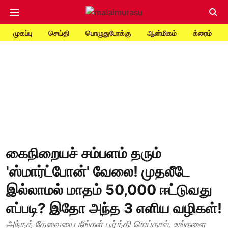
முகப்பு
செய்தி
பொழுதுபோக்கு
ஆன்மிகம்
க்ரைம்
கைநிறையச் சம்பளம் தரும்
'ஸ்மார்ட்போன்' வேலை! முதலீடே
இல்லாமல் மாதம் 50,000 ஈட்டுவது
எப்படி? இதோ அந்த 3 எளிய வழிகள்!
அந்தத் தேவையை நீங்கள் பூர்த்தி செய்தால், உங்களை