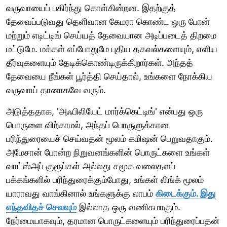
வருவாயைப் பகிர்ந்து கொள்கின்றன. இதற்குத்
தேவைப்படுவது தெளிவான கேமரா கொண்ட ஒரு போன்
மற்றும் எடிட்டிங் செய்யத் தேவையான அடிப்படைத் திறமை
மட்டுமே. மக்கள் எப்போதுமே புதிய தகவல்களையும், எளிய
தீர்வுகளையும் தேடிக்கொண்டிருக்கிறார்கள். அந்தத்
தேவையை நீங்கள் பூர்த்தி செய்தால், உங்களை நோக்கிய
வருவாய் தானாகவே வரும்.
அடுத்ததாக, 'அஃபிலியேட் மார்க்கெட்டிங்' என்பது ஒரு
பொருளை விற்காமல், அந்தப் பொருளுக்கான
பரிந்துரையைச் செய்வதன் மூலம் கமிஷன் பெறுவதாகும்.
அமேசான் போன்ற நிறுவனங்களின் பொருட்களை உங்கள்
வாட்ஸ்அப் குரூப்கள் அல்லது சமூக வலைதளப்
பக்கங்களில் பரிந்துரைக்கும்போது, உங்கள் லிங்க் மூலம்
யாராவது வாங்கினால் உங்களுக்கு லாபம்
கிடைக்கும். இது
எந்தவிதச் செலவும்
இல்லாத ஒரு வணிகமாகும்.
நேர்மையாகவும், தரமான பொருட்களையும் பரிந்துரைப்பதன்