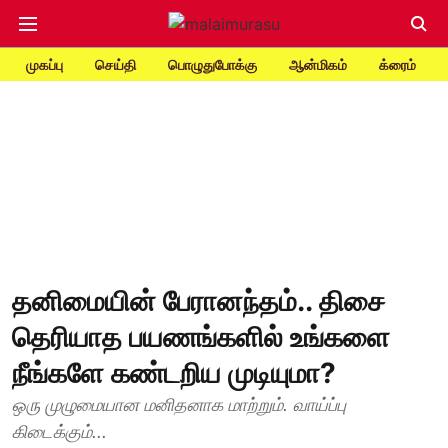
முகப்பு
செய்தி
பொழுதுபோக்கு
ஆன்மிகம்
க்ரைம்
தனிமையின் பேரானந்தம்.. திசை
தெரியாத பயணங்களில் உங்களை
நீங்களே கண்டறிய முடியுமா?
ஒரு முழுமையான மனிதனாக மாற்றும். வாய்ப்பு
கிடைக்கும்...