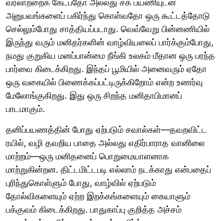
வரலாற்றைக் கேட்பதோ அல்லது சக பயணியுடன்
அனுபவங்களைப் பகிர்ந்து கொள்வதோ ஒரு கூட்டத்தோடு
செல்லும்போது சாத்தியப்படாது. வெவ்வேறு பின்னணியில்
இருந்து வரும் மனிதர்களின் வாழ்வியலைப் பார்க்கும்போது,
நமது குறுகிய மனப்பான்மை நீங்கி உலகம் மீதான ஒரு பரந்த
பார்வை கிடைக்கிறது. இந்தப் பூமியில் அனைவரும் ஏதோ
ஒரு வகையில் பிணைக்கப்பட்டிருக்கிறோம் என்ற உணர்வு
மேலோங்குகிறது. இது ஒரு சிறந்த மனிதாபிமானப்
பாடமாகும்.
தனிப்பயணத்தின் போது ஏற்படும் சவால்கள்—தவறவிட்ட
ரயில், வழி தவறிய பாதை அல்லது எதிர்பாராத வானிலை
மாற்றம்—ஒரு மனிதனைப் பொறுமையாளனாக
மாற்றுகின்றன. திட்டமிட்டபடி எல்லாம் நடக்காது என்பதைப்
புரிந்துகொள்ளும் போது, வாழ்வில் ஏற்படும்
தோல்விகளையும் ஏற்ற இறக்கங்களையும் கையாளும்
பக்குவம் கிடைக்கிறது. பாதுகாப்பு குறித்த அச்சம்