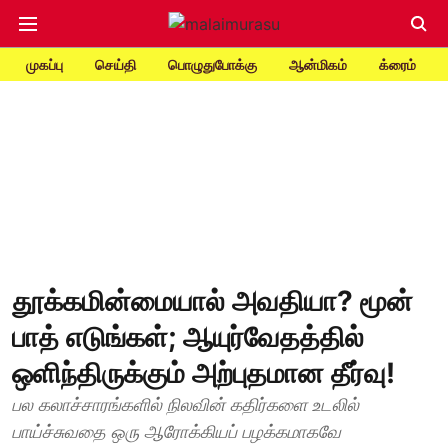
முகப்பு
செய்தி
பொழுதுபோக்கு
ஆன்மிகம்
க்ரைம்
தூக்கமின்மையால் அவதியா? மூன்
பாத் எடுங்கள்; ஆயுர்வேதத்தில்
ஒளிந்திருக்கும் அற்புதமான தீர்வு!
பல கலாச்சாரங்களில் நிலவின் கதிர்களை உடலில்
பாய்ச்சுவதை ஒரு ஆரோக்கியப் பழக்கமாகவே