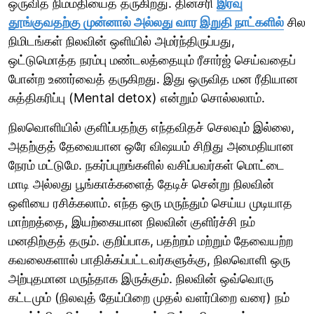
ஒருவித நிம்மதியைத் தருகிறது. தினசரி
இரவு
தூங்குவதற்கு முன்னால் அல்லது வார இறுதி நாட்களில்
சில
நிமிடங்கள் நிலவின் ஒளியில் அமர்ந்திருப்பது,
ஒட்டுமொத்த நரம்பு மண்டலத்தையும் ரீசார்ஜ் செய்வதைப்
போன்ற உணர்வைத் தருகிறது. இது ஒருவித மன ரீதியான
சுத்திகரிப்பு (Mental detox) என்றும் சொல்லலாம்.
நிலவொளியில் குளிப்பதற்கு எந்தவிதச் செலவும் இல்லை,
அதற்குத் தேவையான ஒரே விஷயம் சிறிது அமைதியான
நேரம் மட்டுமே. நகர்ப்புறங்களில் வசிப்பவர்கள் மொட்டை
மாடி அல்லது பூங்காக்களைத் தேடிச் சென்று நிலவின்
ஒளியை ரசிக்கலாம். எந்த ஒரு மருந்தும் செய்ய முடியாத
மாற்றத்தை, இயற்கையான நிலவின் குளிர்ச்சி நம்
மனதிற்குத் தரும். குறிப்பாக, பதற்றம் மற்றும் தேவையற்ற
கவலைகளால் பாதிக்கப்பட்டவர்களுக்கு, நிலவொளி ஒரு
அற்புதமான மருந்தாக இருக்கும். நிலவின் ஒவ்வொரு
கட்டமும் (நிலவுத் தேய்பிறை முதல் வளர்பிறை வரை) நம்