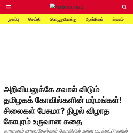
முகப்பு
செய்தி
பொழுதுபோக்கு
ஆன்மிகம்
க்ரைம்
அறிவியலுக்கே சவால் விடும்
தமிழகக் கோவில்களின் மர்மங்கள்!
சிலைகள் பேசுமா? நிழல் விழாத
கோபுரம் உருவான கதை
தாராசுரம் ஐராவதேஸ்வரர் கோவிலில் உள்ள படிக்கட்டுகளில்