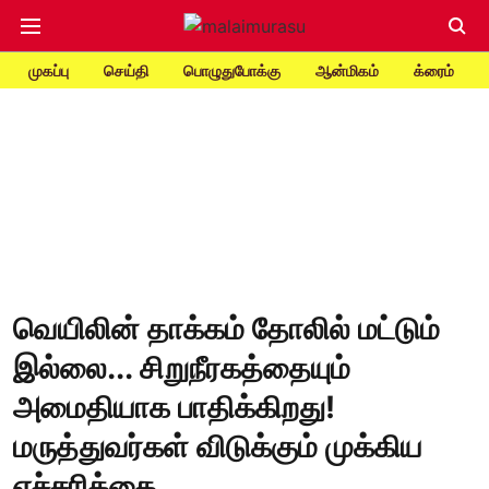
முகப்பு
செய்தி
பொழுதுபோக்கு
ஆன்மிகம்
க்ரைம்
வெயிலின் தாக்கம் தோலில் மட்டும்
இல்லை... சிறுநீரகத்தையும்
அமைதியாக பாதிக்கிறது!
மருத்துவர்கள் விடுக்கும் முக்கிய
எச்சரிக்கை