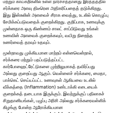
மற்றும் காய்கறிகளில் உள்ள நார்ச்சத்தானது இரத்தத்தில்
சர்க்கரை அளவு திடீரென அதிகரிப்பதைத் தடுக்கிறது.
இது இன்சுலின் அளவைச் சீராக வைத்து, உடலில் கொழுப்பு
சேமிக்கப்படுவதைக் குறைக்கிறது. குறிப்பாக, உணவுக்கு
முன்னதாக ஒரு கிண்ணம் சாலட் சாப்பிடுவது உங்கள்
உணவின் அளவைக் குறைக்கவும், வயிறு நிறைந்த
உணர்வைத் தரவும் உதவும்.
மூன்றாவது முக்கியமான மாற்றம் என்னவென்றால்,
சர்க்கரை மற்றும் பதப்படுத்தப்பட்ட
கார்போஹைட்ரேட்டுகளை முற்றிலுமாகத் தவிர்ப்பது
அல்லது குறைப்பது ஆகும். வெள்ளைச் சர்க்கரை, மைதா,
பாக்கெட் செய்யப்பட்ட உணவுகள் ஆகியவை உடலில்
வீக்கத்தை (Inflammation) உண்டாக்கி எடையைக்
குறைக்கத் தடையாக இருக்கும். இவற்றுக்குப் பதிலாகச்
சிறுதானியங்கள், பழுப்பு அரிசி அல்லது சர்க்கரைவள்ளிக்
கிழங்கு போன்ற ஆரோக்கியமான