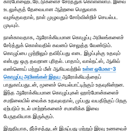
கார்போஹைட்ரேட்டுகளைச் சேர்த்துக் கொள்ளலாம். இவை
உடலுக்குத் தேவையான ஆற்றலை மெதுவாக
வழங்குவதால், நாள் முழுவதும் சோர்வின்றிச் செயல்பட
முடியும்.
நான்காவதாக, ஆரோக்கியமான கொழுப்பு அமிலங்களைச்
சேர்த்துக் கொள்வதில் கவனம் செலுத்த வேண்டும்.
கொழுப்பை முற்றிலும் தவிர்ப்பது எடை இழப்புக்கு உதவும்
என்பது ஒரு தவறான புரிதல். பாதாம், வால்நட்ஸ், ஆலிவ்
எண்ணெய் மற்றும் மீன் ஆகியவற்றில்
உள்ள ஒமேகா-3
கொழுப்பு அமிலங்கள் இதய
ஆரோக்கியத்தைப்
பாதுகாப்பதுடன், மூளைச் செயல்பாட்டிற்கும் உதவுகின்றன.
இந்த ஆரோக்கியமான கொழுப்புகள் ஹார்மோன்களைச்
சமநிலையில் வைக்க உதவுவதால், முப்பது வயதிற்குப் பிறகு
ஏற்படும் உடல் மாற்றங்களைச் சமாளிக்க இவை
பேருதவியாக இருக்கும்.
இறுதியாக, நீர்ச்சத்துடன் இருப்பது மற்றும் இரவு உணவைச்