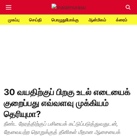
முகப்பு
செய்தி
பொழுதுபோக்கு
ஆன்மிகம்
க்ரைம்
30 வயதிற்குப் பிறகு உடல் எடையைக்
குறைப்பது எவ்வளவு முக்கியம்
தெரியுமா?
நீண்ட நேரத்திற்குப் பசியைக் கட்டுப்படுத்துவதுடன்,
தேவையற்ற நொறுக்குத் தீனிகள் மீதான ஆசையைக்