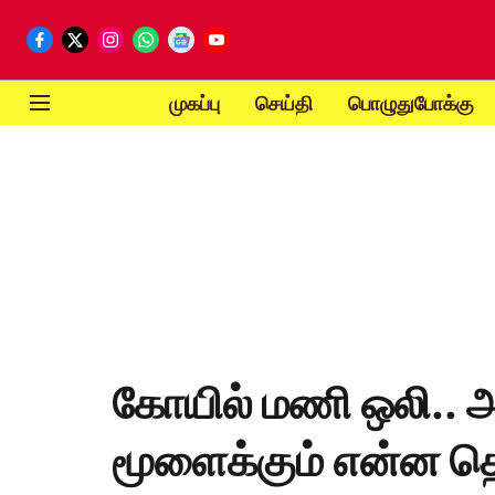
முகப்பு
செய்தி
பொழுதுபோக்கு
கோயில் மணி ஒலி.. அந
மூளைக்கும் என்ன தொ