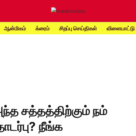
ஆன்மிகம்
க்ரைம்
சிறப்பு செய்திகள்
விளையாட்டு
்த சத்தத்திற்கும் நம்
டர்பு? நீங்க