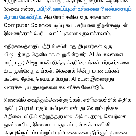
கற்றுக்கொடுக்கப்படுகிறது, தொழில்துறையில் அதற்கான
தேவை என்ன,
பயிற்சி வாய்ப்புகள் உள்ளனவா? என்பதையும்
ஆராய வேண்டும்.
சில நேரங்களில் ஒரு சாதாரண
Computer Science படிப்பு கூட, சரியான திறன்களுடன்
இணைந்தால் பெரிய வாய்ப்புகளை உருவாக்கலாம்.
எதிர்காலத்தைப் பற்றி பேசும்போது நிபுணர்கள் ஒரு
விஷயத்தை தெளிவாக கூறுகின்றனர். AI வேலைகளை
மாற்றாது; AI-ஐ பயன்படுத்த தெரிந்தவர்கள் மற்றவர்களை
விட முன்னேறுவார்கள். அதனால் இன்று மாணவர்கள்
படிப்பை தேர்வு செய்யும் போது, AI உடன் இணைந்து
வளரக்கூடிய துறைகளை கவனிக்க வேண்டும்.
நினைவில் வைத்துக்கொள்ளுங்கள், எதிர்காலத்தில் அதிக
மதிப்பு பெறப்போகும் படிப்புகள் என்பது வெறும் புத்தக
அறிவை மட்டும் கற்றுத்தருபவை அல்ல. தரவு, செயற்கை
நுண்ணறிவு, இணைய பாதுகாப்பு, மேகக் கணினி
தொழில்நுட்பம் மற்றும் பிரச்சினைகளை தீர்க்கும் திறனை