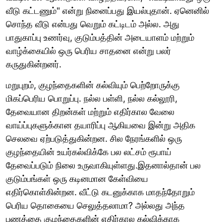
வீடு கட்டணும்" என்று நினைப்பது இயல்புதான். ஏனெனில்
சொந்த வீடு என்பது வெறும் கட்டிடம் அல்ல. அது
பாதுகாப்பு உணர்வு, குடும்பத்தின் அடையாளம் மற்றும்
வாழ்க்கையில் ஒரு பெரிய சாதனை என்று பலர்
கருதுகின்றனர்.
மறுபுறம், குழந்தைகளின் கல்வியும் பெற்றோருக்கு
மிகப்பெரிய பொறுப்பு. நல்ல பள்ளி, நல்ல கல்லூரி,
தேவையான திறன்கள் மற்றும் எதிர்கால வேலை
வாய்ப்புகளுக்கான தயாரிப்பு ஆகியவை இன்று அதிக
செலவை ஏற்படுத்துகின்றன. சில நேரங்களில் ஒரு
குழந்தையின் உயர்கல்விக்கே பல லட்சம் ரூபாய்
தேவைப்படும் நிலை உருவாகியுள்ளது.இதனால்தான் பல
குடும்பங்கள் ஒரு கடினமான கேள்வியை
எதிர்கொள்கின்றன. வீட்டு கடனுக்காக மாதந்தோறும்
பெரிய தொகையை செலுத்தலாமா? அல்லது அந்த
பணத்தை குழந்தைகளின் எதிர்கால கல்விக்காக