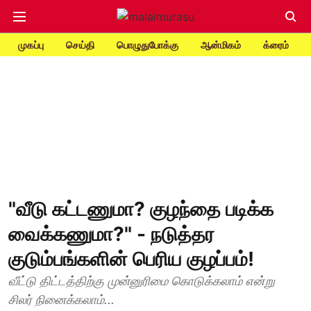
முகப்பு
செய்தி
பொழுதுபோக்கு
ஆன்மிகம்
க்ரைம்
"வீடு கட்டணுமா? குழந்தை படிக்க
வைக்கணுமா?" - நடுத்தர
குடும்பங்களின் பெரிய குழப்பம்!
வீட்டு திட்டத்திற்கு முன்னுரிமை கொடுக்கலாம் என்று
சிலர் நினைக்கலாம்...