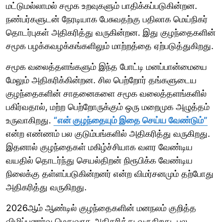
மட்டுமல்லாமல் சமூக உறவுகளும் பாதிக்கப்படுகின்றன.
நண்பர்களுடன் நேரடியாக பேசுவதற்கு பதிலாக மெய்நிகர்
தொடர்புகள் அதிகரித்து வருகின்றன. இது குழந்தைகளின்
சமூக பழக்கவழக்கங்களிலும் மாற்றத்தை ஏற்படுத்துகிறது.
சமூக வலைத்தளங்களும் இந்த போட்டி மனப்பான்மையை
மேலும் அதிகரிக்கின்றன. சில பெற்றோர் தங்களுடைய
குழந்தைகளின் சாதனைகளை சமூக வலைத்தளங்களில்
பகிர்வதால், மற்ற பெற்றோருக்கும் ஒரு மறைமுக அழுத்தம்
உருவாகிறது.
“என் குழந்தையும் இதை செய்ய வேண்டும்”
என்ற எண்ணம் பல குடும்பங்களில் அதிகரித்து வருகிறது.
இதனால் குழந்தைகள் மகிழ்ச்சியாக வளர வேண்டிய
வயதில் தொடர்ந்து செயல்திறன் நிரூபிக்க வேண்டிய
நிலைக்கு தள்ளப்படுகின்றனர் என்ற விமர்சனமும் தற்போது
அதிகரித்து வருகிறது.
2026ஆம் ஆண்டில் குழந்தைகளின் மனநலம் குறித்த
விழிப்புணர்வு மெதுவாக அதிகரித்து வருகிறது. பல