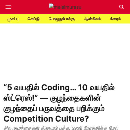
முகப்பு
செய்தி
பொழுதுபோக்கு
ஆன்மிகம்
க்ரைம்
“5 வயதில் Coding… 10 வயதில்
ஸ்ட்ரெஸ்!” — குழந்தைகளின்
குழந்தைப் பருவத்தை பறிக்கும்
Competition Culture?
சில குழந்தைகள் தினமும் பத்து மணி நேரத்திற்கு மேல்