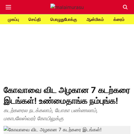
முகப்பு
செய்தி
பொழுதுபோக்கு
ஆன்மிகம்
க்ரைம்
கோவாவை விட அழகான 7 கடற்கரை
இடங்கள்! உண்மைதாங்க நம்புங்க!
கடற்கரைல நடக்கலாம், யோகா பண்ணலாம்,
மகாபலேஸ்வரர் கோயிலுக்கு