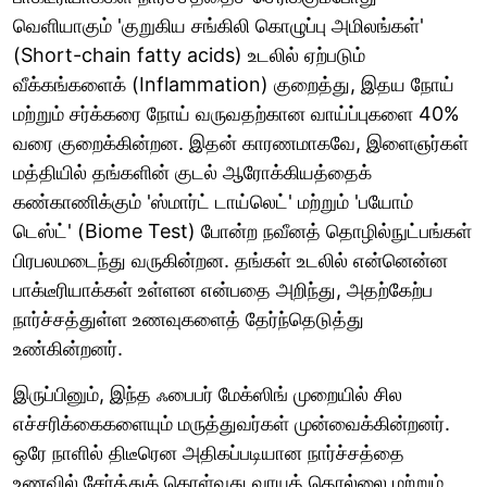
வெளியாகும் 'குறுகிய சங்கிலி கொழுப்பு அமிலங்கள்'
(Short-chain fatty acids) உடலில் ஏற்படும்
வீக்கங்களைக் (Inflammation) குறைத்து, இதய நோய்
மற்றும் சர்க்கரை நோய் வருவதற்கான வாய்ப்புகளை 40%
வரை குறைக்கின்றன. இதன் காரணமாகவே, இளைஞர்கள்
மத்தியில் தங்களின் குடல் ஆரோக்கியத்தைக்
கண்காணிக்கும் 'ஸ்மார்ட் டாய்லெட்' மற்றும் 'பயோம்
டெஸ்ட்' (Biome Test) போன்ற நவீனத் தொழில்நுட்பங்கள்
பிரபலமடைந்து வருகின்றன. தங்கள் உடலில் என்னென்ன
பாக்டீரியாக்கள் உள்ளன என்பதை அறிந்து, அதற்கேற்ப
நார்ச்சத்துள்ள உணவுகளைத் தேர்ந்தெடுத்து
உண்கின்றனர்.
இருப்பினும், இந்த ஃபைபர் மேக்ஸிங் முறையில் சில
எச்சரிக்கைகளையும் மருத்துவர்கள் முன்வைக்கின்றனர்.
ஒரே நாளில் திடீரென அதிகப்படியான நார்ச்சத்தை
உணவில் சேர்த்துக் கொள்வது வாயுத் தொல்லை மற்றும்