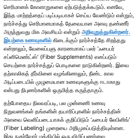
செரிமானக் கோளாறுகளை ஏற்படுத்தக்கூடும். எனவே,
இந்த மாற்றத்தைப் படிப்படியாகச் செய்ய வேண்டும் என்றும்,
நார்ச்சத்து செரிமானமாகத் தேவையான அளவு தண்ணீர்
அருந்துவது மிக அவசியம் என்றும்
அறிவுறுத்துகின்றனர்.
இயற்கை உணவுகளில்
கிடைக்கும் நார்ச்சத்தே சிறந்தது
என்றாலும், வேலைப்பளு காரணமாகப் பலர் 'ஃபைபர்
சப்ளிமெண்ட்ஸ்' (Fiber Supplements) எனப்படும்
செயற்கை நார்ச்சத்துப் பொடிகளை நாடுகின்றனர். இவை
தற்காலிகத் தீர்வினை வழங்கினாலும், நீண்ட கால
அடிப்படையில் முழுமையான உணவுகளுக்கு ஈடாகாது
என்பது நிபுணர்களின் ஒருமித்த கருத்தாகும்.
தற்போதைய நிலவரப்படி, பல முன்னணி உணவு
நிறுவனங்கள் தங்களின் தயாரிப்புகளில் நார்ச்சத்தின்
அளவை வெளிப்படையாகக் குறிப்பிடும் 'ஃபைபர் லேபிளிங்'
(Fiber Labeling) முறையை அறிமுகப்படுத்தியுள்ளன.
இது நுகர்வோர் மத்தியில் ஒரு விழிப்புணர்வை