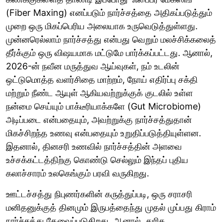
(Fiber Maxing) எனப்படும் நார்ச்சத்தை அதிகப்படுத்தும்
முறை ஒரு மிகப்பெரிய அலையாக உருவெடுத்துள்ளது.
முன்னரெல்லாம் நார்ச்சத்து என்பது வெறும் மலச்சிக்கலைத்
தீர்க்கும் ஒரு விஷயமாக மட்டுமே பார்க்கப்பட்டது. ஆனால்,
2026-ன் நவீன மருத்துவ ஆய்வுகள், நம் உடலின்
ஒட்டுமொத்த வளர்சிதை மாற்றம், நோய் எதிர்ப்பு சக்தி
மற்றும் நீண்ட ஆயுள் ஆகியவற்றுக்குக் குடலில் உள்ள
நன்மை செய்யும் பாக்டீரியாக்களே (Gut Microbiome)
அடிப்படை என்பதையும், அவற்றுக்கு நார்ச்சத்துதான்
மிகச்சிறந்த உணவு என்பதையும் உறுதிப்படுத்தியுள்ளன.
இதனால், தினசரி உணவில் நார்ச்சத்தின் அளவை
உச்சக்கட்டத்திற்கு கொண்டு செல்லும் இந்தப் புதிய
கலாச்சாரம் உலகெங்கும் பரவி வருகிறது.
ஊட்டச்சத்து நிபுணர்களின் கருத்துப்படி, ஒரு சராசரி
மனிதனுக்குத் தினமும் இருபத்தைந்து முதல் முப்பது கிராம்
நார்ச்சத்து தேவைப்படுகிறது. ஆனால், துரித