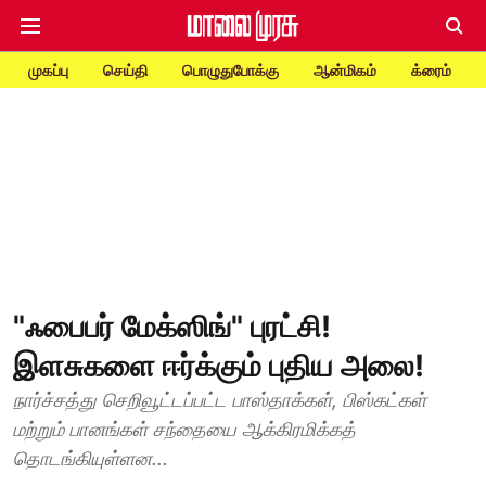
முகப்பு
செய்தி
பொழுதுபோக்கு
ஆன்மிகம்
க்ரைம்
"ஃபைபர் மேக்ஸிங்" புரட்சி!
இளசுகளை ஈர்க்கும் புதிய அலை!
நார்ச்சத்து செறிவூட்டப்பட்ட பாஸ்தாக்கள், பிஸ்கட்கள்
மற்றும் பானங்கள் சந்தையை ஆக்கிரமிக்கத்
தொடங்கியுள்ளன...