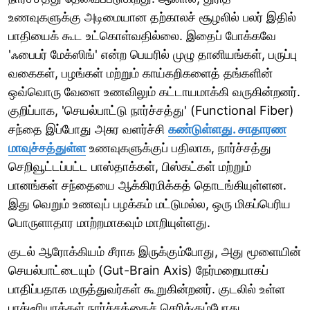
உணவுகளுக்கு அடிமையான தற்காலச் சூழலில் பலர் இதில்
பாதியைக் கூட உட்கொள்வதில்லை. இதைப் போக்கவே
'ஃபைபர் மேக்ஸிங்' என்ற பெயரில் முழு தானியங்கள், பருப்பு
வகைகள், பழங்கள் மற்றும் காய்கறிகளைத் தங்களின்
ஒவ்வொரு வேளை உணவிலும் கட்டாயமாக்கி வருகின்றனர்.
குறிப்பாக, 'செயல்பாட்டு நார்ச்சத்து' (Functional Fiber)
சந்தை இப்போது அசுர வளர்ச்சி
கண்டுள்ளது. சாதாரண
மாவுச்சத்துள்ள
உணவுகளுக்குப் பதிலாக, நார்ச்சத்து
செறிவூட்டப்பட்ட பாஸ்தாக்கள், பிஸ்கட்கள் மற்றும்
பானங்கள் சந்தையை ஆக்கிரமிக்கத் தொடங்கியுள்ளன.
இது வெறும் உணவுப் பழக்கம் மட்டுமல்ல, ஒரு மிகப்பெரிய
பொருளாதார மாற்றமாகவும் மாறியுள்ளது.
குடல் ஆரோக்கியம் சீராக இருக்கும்போது, அது மூளையின்
செயல்பாட்டையும் (Gut-Brain Axis) நேர்மறையாகப்
பாதிப்பதாக மருத்துவர்கள் கூறுகின்றனர். குடலில் உள்ள
பாக்டீரியாக்கள் நார்ச்சத்தைச் செரிக்கும்போது