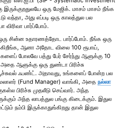
க்குற 'எஸ்.ஐ.பி' (SIP - Systematic Investment
 இருக்குறதுலயே ஒரு மேஜிக். மாசம் மாசம் நீங்க
ு வந்தா, அது எப்படி ஒரு காலத்துல பல
 விரிவா பார்ப்போம்.
ஒரு சின்ன உதாரணத்தோட பார்ப்போம். நீங்க ஒரு
க்கிறீங்க, ஆனா அதோட விலை 100 ரூபாய்,
ங்களைப் போலவே பத்து பேர் சேர்ந்து ஆளுக்கு 10
 அதை ஆளுக்கு ஒரு துண்டா பிரிச்சு
யூச்சுவல் ஃபண்ட். அதாவது, உங்களைப் போன்ற பல
மேலாளர் (Fund Manager) வாங்கி, அதை
நல்லா
குகள்ல பிரிச்சு முதலீடு செய்வார். அந்த
ுக்கும் அந்த லாபத்துல பங்கு கிடைக்கும். இதுல
டும் நம்பி இருக்காதுங்கிறது தான் இதுல