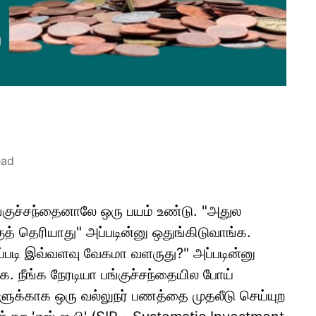
ead
ங்குச்சந்தைனாலே ஒரு பயம் உண்டு. "அதுல
ுத் தெரியாது" அப்படின்னு ஒதுங்கிடுவாங்க.
்படி இவ்வளவு வேகமா வளருது?" அப்படின்னு
க. நீங்க நேரடியா பங்குச்சந்தையில போய்
ளுக்காக ஒரு வல்லுநர் பணத்தை முதலீடு செய்யுற