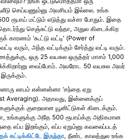
்ன விசேஷம்? நீங்க ஒட்டுமொத்தமா ஒரு
ீடு செய்யணும்னு அவசியம் இல்லை. உங்க
500 ரூபாய் மட்டும் எடுத்து வச்சா போதும். இதை
தொடர்ந்து செஞ்சுட்டு வந்தா, அதுல கிடைக்கிற
ுக் காரணம் 'கூட்டு வட்டி' (Power of
ி வரும், அந்த வட்டிக்கும் சேர்த்து வட்டி வரும்.
ரணத்துக்கு, ஒரு 25 வயசுல ஒருத்தர் மாசம் 1,000
ம்பிக்கிறார்னு வைப்போம். அவரோட 50 வயசுல அவர்
ருக்கும்.
்னொரு லாபம் என்னன்னா 'சந்தை ஏறு
st Averaging). அதாவது, இன்னைக்குப்
களுக்குக் குறைவான யூனிட்டுகள் கிடைக்கும்.
ா, உங்களுக்கு அதே 500 ரூபாய்க்கு அதிகமான
்தை எப்ப இறங்கும், எப்ப ஏறும்னு கவலைப்படத்
க் கட்டிக்கிட்டே இருந்தா
, நீண்ட காலத்துல உங்க