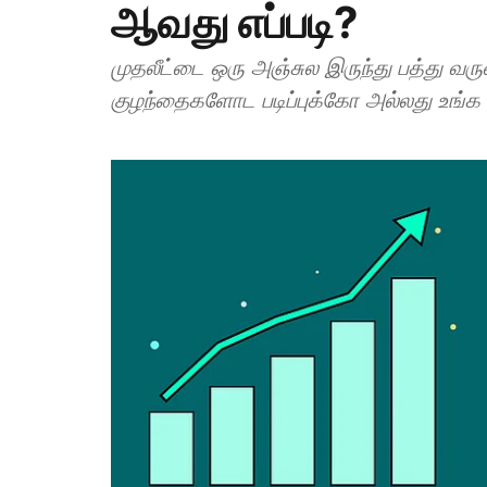
ஆவது எப்படி?
முதலீட்டை ஒரு அஞ்சுல இருந்து பத்து வ
குழந்தைகளோட படிப்புக்கோ அல்லது உங்க