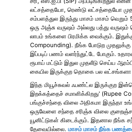
சரி, எஸ்.ஐ.பி (SIP) அப்படிங்கிறதுல என
லட்சத்தையோ, ரெண்டு லட்சத்தையோ முதல
சம்பளத்துல இருந்து மாசம் மாசம் வெறும் 
ஒரு அஞ்சு வருஷம் அல்லது பத்து வருஷம் 
லாபம் உங்களை பிரமிக்க வைக்கும். இதுக்க
Compounding). நீங்க போடுற முதலுக்கு வட்ட
இப்படிப் பணம் வளர்ந்துட்டே போகும். உதா
ரூபாய் மட்டும் இதுல முதலீடு செய்ய ஆர
கையில இருக்குற தொகை பல லட்சங்களா இ
இந்த மியூச்சுவல் ஃபண்ட்ல இருக்குற இன
இறக்கத்தைச் சமாளிக்கிறது' (Rupee Co
பங்குச்சந்தை விலை அதிகமா இருந்தா உங்
ஒருவேளை சந்தை சரிஞ்சு விலை குறைஞ்ச
யூனிட்டுகள் கிடைக்கும். இதனால நீங்க சந
தேவையில்லை.
மாசம் மாசம் நீங்க பணத்தை