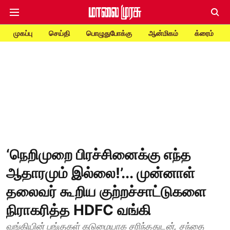
முகப்பு
செய்தி
பொழுதுபோக்கு
ஆன்மிகம்
க்ரைம்
‘நெறிமுறை பிரச்சினைக்கு எந்த
ஆதாரமும் இல்லை!’... முன்னாள்
தலைவர் கூறிய குற்றச்சாட்டுகளை
நிராகரித்த HDFC வங்கி
வங்கியின் பங்குகள் கடுமையாக சரிந்ததுடன், சந்தை