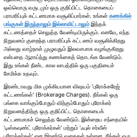
ஒவ்வொரு வருடமும் ஒரு குறிப்பிட்ட தொகையைப்
பராமரிப்புக் கட்டணமாக வசூலிப்பார்கள். உங்கள்
கணக்கில்
பங்குகள் இருந்தாலும் இல்லாவிட்டாலும்
இந்தக்
கட்டணத்தைச் செலுத்த வேண்டியிருக்கும். எனவே, எந்த
நிறுவனம் குறைந்த பராமரிப்புக் கட்டணம் வசூலிக்கிறது
அல்லது வாழ்நாள் முழுவதும் இலவசமாக வழங்குகிறது
என்பதை ஆராய்ந்து கணக்கைத் தொடங்க வேண்டும்.
இது உங்கள் நீண்ட கால லாபத்தில் ஒரு பகுதியைச்
சேமிக்க உதவும்.
இரண்டாவது மிக முக்கியமான விஷயம் 'புரோக்கரேஜ்
கட்டணங்கள்' (Brokerage Charges). நீங்கள் ஒரு
பங்கை வாங்கும்போதும் விற்கும்போதும் புரோக்கர்
நிறுவனத்திற்கு ஒரு குறிப்பிட்ட தொகையைக்
கட்டணமாகச் செலுத்த வேண்டும். இன்றைய சந்தையில்
'டிஸ்கவுண்ட் புரோக்கர்கள்' மற்றும் 'ஃபுல் சர்வீஸ்
புரோக்கர்கள்' என இரண்டு வகைகள் உள்ளன. நீங்கள் ஒரு