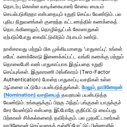
தொடர்பு கொள்ள வாடிக்கையாளர் சேவை மையம்
செயல்படுகிறதா என்பதையும் உறுதி செய்ய வேண்டும். பல
புதிய நிறுவனங்கள் குறைந்த கட்டணத்தில் கணக்கைத்
தொடங்கினாலும், தொழில்நுட்பக் கோளாறுகள்
ஏற்படும்போது கைவிட்டுவிடும் அபாயம் உண்டு.
நான்காவது மற்றும் மிக முக்கியமானது 'பாதுகாப்பு'. உங்கள்
டீமேட் கணக்கோடு இணைக்கப்பட்ட வங்கி கணக்கு மற்றும்
தொலைபேசி எண் பாதுகாப்பாக இருப்பதை உறுதி
செய்யுங்கள். இருகாரணி அங்கீகாரம் (Two-Factor
Authentication) போன்ற பாதுகாப்பு வசதிகள் உள்ள
ஆப்களை மட்டுமே பயன்படுத்துங்கள்.
மேலும், நாமினேஷன்
(Nomination) வசதியைத்
தவறாமல் பயன்படுத்த
வேண்டும். உங்களுக்குப் பிறகு அந்தப் பங்குகள் யாருக்குச்
சேர வேண்டும் என்பதை இப்போதே குறிப்பிட்டு வைப்பது
பிற்காலச் சிக்கல்களைத் தவிர்க்கும். பல முதலீட்டாளர்கள்
நாமினேஷன் செய்வதைத் தள்ளிப்போட்டுப் பின்னாளில்