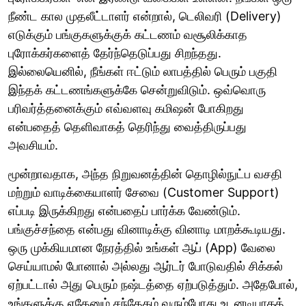
நீண்ட கால முதலீட்டாளர் என்றால், டெலிவரி (Delivery)
எடுக்கும் பங்குகளுக்குக் கட்டணம் வசூலிக்காத
புரோக்கர்களைத் தேர்ந்தெடுப்பது சிறந்தது.
இல்லையெனில், நீங்கள் ஈட்டும் லாபத்தில் பெரும் பகுதி
இந்தக் கட்டணங்களுக்கே சென்றுவிடும். ஒவ்வொரு
பரிவர்த்தனைக்கும் எவ்வளவு கமிஷன் போகிறது
என்பதைத் தெளிவாகத் தெரிந்து வைத்திருப்பது
அவசியம்.
மூன்றாவதாக, அந்த நிறுவனத்தின் தொழில்நுட்ப வசதி
மற்றும் வாடிக்கையாளர் சேவை (Customer Support)
எப்படி இருக்கிறது என்பதைப் பார்க்க வேண்டும்.
பங்குச்சந்தை என்பது வினாடிக்கு வினாடி மாறக்கூடியது.
ஒரு முக்கியமான நேரத்தில் உங்கள் ஆப் (App) வேலை
செய்யாமல் போனால் அல்லது ஆர்டர் போடுவதில் சிக்கல்
ஏற்பட்டால் அது பெரும் நஷ்டத்தை ஏற்படுத்தும். அதேபோல்,
உங்களுக்கு ஏதேனும் சந்தேகம் வரும்போது உடனடியாகத்