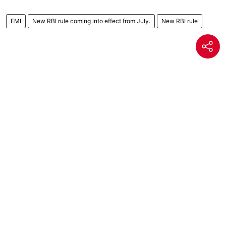
EMI
New RBI rule coming into effect from July.
New RBI rule