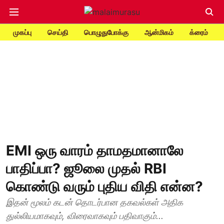
முகப்பு
செய்தி
பொழுதுபோக்கு
ஆன்மிகம்
க்ரைம்
EMI ஒரு வாரம் தாமதமானாலே
பாதிப்பா? ஜூலை முதல் RBI
கொண்டு வரும் புதிய விதி என்ன?
இதன் மூலம் கடன் தொடர்பான தகவல்கள் அதிக
துல்லியமாகவும், விரைவாகவும் பதிவாகும்...