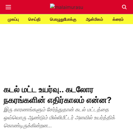
முகப்பு
செய்தி
பொழுதுபோக்கு
ஆன்மிகம்
க்ரைம்
கடல் மட்ட உயர்வு.. கடலோர
நகரங்களின் எதிர்காலம் என்ன?
இரு காரணங்களும் சேர்ந்துதான் கடல் மட்டத்தை
ஒவ்வொரு ஆண்டும் மில்லிமீட்டர் அளவில் உயர்த்திக்
கொண்டிருக்கின்றன...