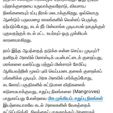
பற்றாக்குறையை உருவாக்குவதோடு, விவசாய
நிலங்களையும் உப்பு நீரால் மலடாக்குகிறது. ஒவ்வொரு
ஆண்டும் பருவமழை காலங்களில் வெள்ளப் பெருக்கு
ஏற்படும்போது, கடல் நீர் பின்வாங்க முடியாமல் நகருக்குள்
புகுவதற்குக் கடல் மட்ட உயர்வும் ஒரு முக்கியக்
காரணமாகிறது.
நாம் இந்த ஆபத்தைத் தடுக்க என்ன செய்ய முடியும்?
தனிநபர் அளவில் பிளாஸ்டிக் பயன்பாட்டைக் குறைப்பது,
மரங்களை வளர்ப்பது மற்றும் மின்சாரச் சேமிப்பு
ஆகியவற்றின் மூலம் புவி வெப்பமடைதலைக் குறைக்கப்
பங்களிக்க முடியும். அரசு அளவில் பார்க்கும்போது,
கடலோரப் பகுதிகளில் கட்டுமான விதிகளைக்
கடுமையாக்குவது, சதுப்பு நிலங்களை (Mangroves)
பாதுகாப்பது போன்றவை
மிக முக்கியம். சதுப்பு நிலங்கள்
இயற்கையாகவே கடல் அலைகளின் வேகத்தைக்
கட்டுப்படுத்தி, நிலத்தைப் பாதுகாக்கும் அரணாகச்