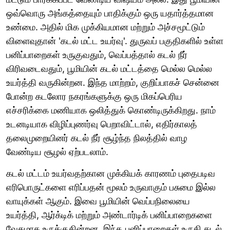
ஒவ்வொரு அங்கத்தையும் பாதிக்கும் ஒரு யதார்த்தமான
உண்மை. அதில் மிக முக்கியமான மற்றும் அச்சமூட்டும்
விளைவுதான் 'கடல் மட்ட உயர்வு'. துருவப் பகுதிகளில் உள்ள
பனிப்பாறைகள் உருகுவதும், வெப்பத்தால் கடல் நீர்
விரிவடைவதும், பூமியின் கடல் மட்டத்தை மெல்ல மெல்ல
உயர்த்தி வருகின்றன. இந்த மாற்றம், குறிப்பாகச் சென்னை
போன்ற கடலோர நகரங்களுக்கு ஒரு மிகப்பெரிய
எச்சரிக்கை மணியாக ஒலித்துக் கொண்டிருக்கிறது. நாம்
உடனடியாக விழிப்புணர்வு பெறாவிட்டால், எதிர்காலத்
தலைமுறையினர் கடல் நீர் சூழ்ந்த நிலத்தில் வாழ
வேண்டிய சூழல் ஏற்படலாம்.
கடல் மட்டம் உயர்வதற்கான முக்கியக் காரணம் புதைபடிவ
எரிபொருட்களை எரிப்பதன் மூலம் உருவாகும் பசுமை இல்ல
வாயுக்கள் ஆகும். இவை பூமியின் வெப்பநிலையை
உயர்த்தி, ஆர்க்டிக் மற்றும் அண்டார்டிக் பனிப்பாறைகளை
வேகமாக உருக்குகின்றன. இந்த பனிப்பாறைகள் உருகி கடல்