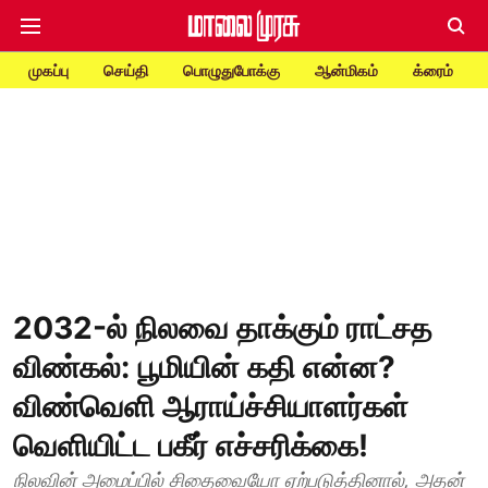
முகப்பு
செய்தி
பொழுதுபோக்கு
ஆன்மிகம்
க்ரைம்
2032-ல் நிலவை தாக்கும் ராட்சத
விண்கல்: பூமியின் கதி என்ன?
விண்வெளி ஆராய்ச்சியாளர்கள்
வெளியிட்ட பகீர் எச்சரிக்கை!
நிலவின் அமைப்பில் சிதைவையோ ஏற்படுத்தினால், அதன்