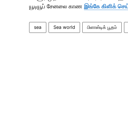
யூடியூப் சேனலை காண
இங்கே கிளிக் செய்
sea
Sea world
பிளாஸ்டிக் பூதம்