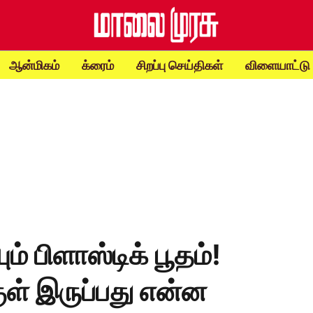
ஆன்மிகம்
க்ரைம்
சிறப்பு செய்திகள்
விளையாட்டு
் பிளாஸ்டிக் பூதம்!
குள் இருப்பது என்ன