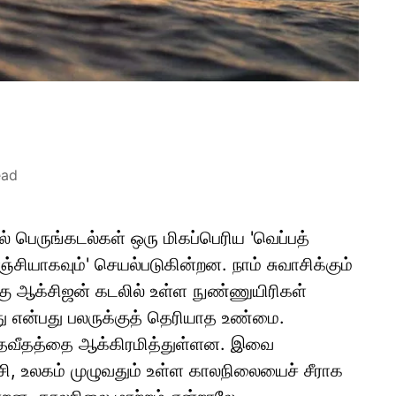
ead
் பெருங்கடல்கள் ஒரு மிகப்பெரிய 'வெப்பத்
ிஞ்சியாகவும்' செயல்படுகின்றன. நாம் சுவாசிக்கும்
கு ஆக்சிஜன் கடலில் உள்ள நுண்ணுயிரிகள்
றது என்பது பலருக்குத் தெரியாத உண்மை.
70 சதவீதத்தை ஆக்கிரமித்துள்ளன. இவை
்சி, உலகம் முழுவதும் உள்ள காலநிலையைச் சீராக