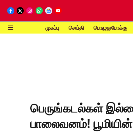
முகப்பு
செய்தி
பொழுதுபோக்கு
பெருங்கடல்கள் இல்ல
பாலைவனம்! பூமியின்