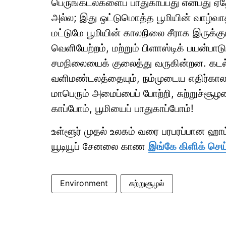
பெருங்கடல்களைப் பாதுகாப்பது என்பது ஏ
அல்ல; இது ஒட்டுமொத்த பூமியின் வாழ்வாத
மட்டுமே பூமியின் காலநிலை சீராக இருக்கும
வெளியேற்றம், மற்றும் பிளாஸ்டிக் பயன்
சமநிலையைக் குலைத்து வருகின்றன. கடல்க
வளிமண்டலத்தையும், நம்முடைய எதிர்காலத
மாபெரும் அமைப்பைப் போற்றி, சுற்றுச்சூ
காப்போம், பூமியைப் பாதுகாப்போம்!
உள்ளூர் முதல் உலகம் வரை பரபரப்பான ஹ
யூடியூப் சேனலை காண
இங்கே கிளிக் செய
Environment
சுற்றுசூழல்