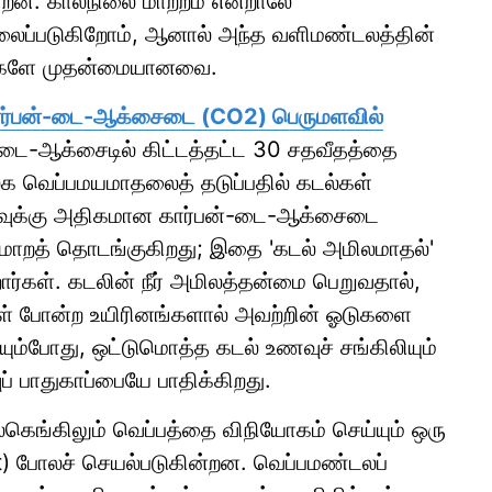
ின்றன. காலநிலை மாற்றம் என்றாலே
வலைப்படுகிறோம், ஆனால் அந்த வளிமண்டலத்தின்
டல்களே முதன்மையானவை.
கார்பன்-டை-ஆக்சைடை (CO2) பெருமளவில்
்-டை-ஆக்சைடில் கிட்டத்தட்ட 30 சதவீதத்தை
லக வெப்பமயமாதலைத் தடுப்பதில் கடல்கள்
ளவுக்கு அதிகமான கார்பன்-டை-ஆக்சைடை
பு மாறத் தொடங்குகிறது; இதை 'கடல் அமிலமாதல்'
ர்கள். கடலின் நீர் அமிலத்தன்மை பெறுவதால்,
ுகள் போன்ற உயிரினங்களால் அவற்றின் ஓடுகளை
ும்போது, ஒட்டுமொத்த கடல் உணவுச் சங்கிலியும்
் பாதுகாப்பையே பாதிக்கிறது.
லகெங்கிலும் வெப்பத்தை விநியோகம் செய்யும் ஒரு
lt) போலச் செயல்படுகின்றன. வெப்பமண்டலப்