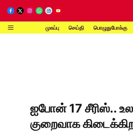
முகப்பு
செய்தி
பொழுதுபோக்கு
ஐபோன் 17 சீரிஸ்.. உல
குறைவாக கிடைக்கி