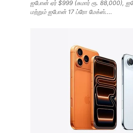
ஐபோன் ஏர் $999 (சுமார் ரூ. 88,000), ஐப
மற்றும் ஐபோன் 17 ப்ரோ மேக்ஸ்....