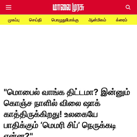
முகப்பு
செய்தி
பொழுதுபோக்கு
ஆன்மிகம்
க்ரைம்
"மொபைல் வாங்க திட்டமா? இன்னும்
கொஞ்ச நாளில் விலை ஷாக்
காத்திருக்கிறது! உலகையே
பாதிக்கும் ‘மெமரி சிப்’ நெருக்கடி
என்ன?"