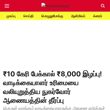
முகப்பு
செய்தி
பொழுதுபோக்கு
ஆன்மிகம்
க்ரைம்
₹10 கேரி பேக்கால் ₹8,000 இழப்பு!
வாடிக்கையாளர் உரிமையை
வலியுறுத்திய நுகர்வோர்
ஆணையத்தின் தீர்ப்பு
பொருள் வாங்கும் வாடிக்கையாளருக்கு அதனை எடுத்துச்