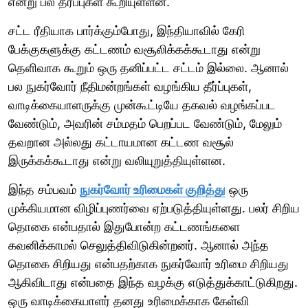
என்று பல தீர்ப்புகள் கூறியுள்ளன.
சட்ட ரீதியாக பார்க்கும்போது, இந்தியாவில் கேரி
பேக்குகளுக்கு கட்டணம் வசூலிக்கக்கூடாது என்று
தெளிவாக கூறும் ஒரு தனிப்பட்ட சட்டம் இல்லை. ஆனால்
பல நுகர்வோர் நீதிமன்றங்கள் வழங்கிய தீர்ப்புகள்,
வாடிக்கையாளருக்கு முன்கூட்டியே தகவல் வழங்கப்பட
வேண்டும், அவரின் சம்மதம் பெறப்பட வேண்டும், மேலும்
தவறான அல்லது கட்டாயமான கட்டண வசூல்
இருக்கக்கூடாது என்று வலியுறுத்தியுள்ளன.
இந்த சம்பவம்
நுகர்வோர் உரிமைகள் குறித்து
ஒரு
முக்கியமான விழிப்புணர்வை ஏற்படுத்தியுள்ளது. பலர் சிறிய
தொகை என்பதால் இதுபோன்ற கட்டணங்களை
கவனிக்காமல் செலுத்திவிடுகின்றனர். ஆனால் அந்த
தொகை சிறியது என்பதற்காக நுகர்வோர் உரிமை சிறியது
ஆகிவிடாது என்பதை இந்த வழக்கு எடுத்துக்காட்டுகிறது.
ஒரு வாடிக்கையாளர் தனது உரிமைக்காக கேள்வி