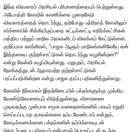
இந்த விவகாரம் அரசியல் பரிமாணத்தையும் பெற்றுள்ளது.
அயோத்தி கோவில் காணிக்கை முறைகேடு
விவகாரத்தைத் தொடர்ந்து, தற்போது பத்ரிநாத் கோவிலும்
சர்ச்சையில் சிக்கியிருப்பதை சுட்டிக்காட்டி எதிர்க்கட்சிகள்
மத்திய மற்றும் மாநில அரசுகளிடம் விளக்கம் கேட்டுள்ளன.
குறிப்பாக காங்கிரஸ், "பாஜக ஆளும் மாநிலங்களிலேயே ஏன்
இத்தகைய குற்றச்சாட்டுகள் தொடர்ந்து எழுகின்றன?"
என்று கேள்வி எழுப்பியுள்ளது. மறுபுறம், அரசியல்
நோக்கத்துடன் ஆதாரமற்ற குற்றச்சாட்டுகள்
பரப்பப்படுகின்றன என்று பாஜக தரப்பு பதிலளித்துள்ளது.
கோவில் நிர்வாகம் இதற்கிடையில் பக்தர்களுக்கு முக்கிய
வேண்டுகோளையும் விடுத்துள்ளது. விசாரணை
முடிவதற்கு முன்பாக சமூக வலைதளங்களில் பரவும் உறுதி
செய்யப்படாத தகவல்களை நம்ப வேண்டாம் என்றும்,
கோடிக்கணக்கான பக்தர்களின் நம்பிக்கையுடன்
தொடர்புடைய விஷயம் என்பதால் பொறுப்புடன் நடந்து