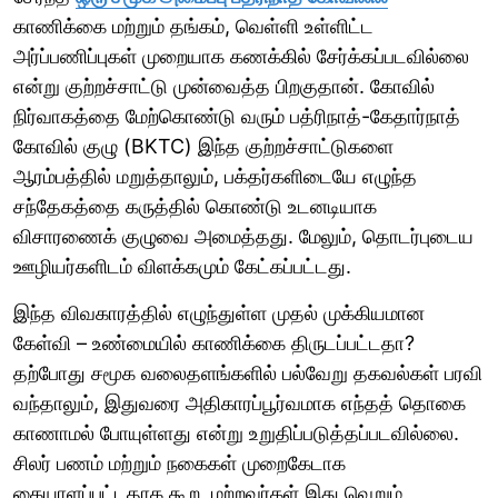
காணிக்கை மற்றும் தங்கம், வெள்ளி உள்ளிட்ட
அர்ப்பணிப்புகள் முறையாக கணக்கில் சேர்க்கப்படவில்லை
என்று குற்றச்சாட்டு முன்வைத்த பிறகுதான். கோவில்
நிர்வாகத்தை மேற்கொண்டு வரும் பத்ரிநாத்-கேதார்நாத்
கோவில் குழு (BKTC) இந்த குற்றச்சாட்டுகளை
ஆரம்பத்தில் மறுத்தாலும், பக்தர்களிடையே எழுந்த
சந்தேகத்தை கருத்தில் கொண்டு உடனடியாக
விசாரணைக் குழுவை அமைத்தது. மேலும், தொடர்புடைய
ஊழியர்களிடம் விளக்கமும் கேட்கப்பட்டது.
இந்த விவகாரத்தில் எழுந்துள்ள முதல் முக்கியமான
கேள்வி – உண்மையில் காணிக்கை திருடப்பட்டதா?
தற்போது சமூக வலைதளங்களில் பல்வேறு தகவல்கள் பரவி
வந்தாலும், இதுவரை அதிகாரப்பூர்வமாக எந்தத் தொகை
காணாமல் போயுள்ளது என்று உறுதிப்படுத்தப்படவில்லை.
சிலர் பணம் மற்றும் நகைகள் முறைகேடாக
கையாளப்பட்டதாக கூற, மற்றவர்கள் இது வெறும்