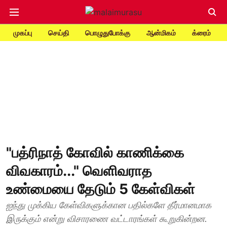
முகப்பு
செய்தி
பொழுதுபோக்கு
ஆன்மிகம்
க்ரைம்
"பத்ரிநாத் கோவில் காணிக்கை
விவகாரம்..." வெளிவராத
உண்மையை தேடும் 5 கேள்விகள்
ஐந்து முக்கிய கேள்விகளுக்கான பதில்களே தீர்மானமாக
இருக்கும் என்று விசாரணை வட்டாரங்கள் கூறுகின்றன.