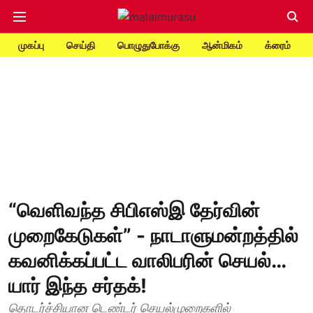
முகப்பு
செய்தி
பொழுதுபோக்கு
ஆன்மிகம்
க்ரைம்
“வெளிவந்த சிபிஎஸ்இ தேர்வின்
முறைகேடுகள்” - நாடாளுமன்றத்தில்
கவனிக்கப்பட்ட வாலிபரின் செயல்…
யார் இந்த சர்தக்!
தொடர்ச்சியான டெண்டர் செயல்முறைகளில்