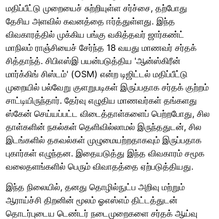
மதிப்பீட்டு முறையைச் சுற்றியுள்ள சர்ச்சை, தற்போது
தேசிய அளவில் கவனத்தை ஈர்த்துள்ளது. இந்த
விவகாரத்தில் முக்கிய பங்கு வகித்தவர் ஜார்கண்ட்
மாநிலம் ராஞ்சியைச் சேர்ந்த 18 வயது மாணவர் சர்தக்
சித்தாந்த். சிபிஎஸ்இ பயன்படுத்திய 'ஆன்ஸ்கிரீன்
மார்க்கிங் சிஸ்டம்' (OSM) என்ற டிஜிட்டல் மதிப்பீட்டு
முறையில் பல்வேறு குளறுபடிகள் இருப்பதாக சர்தக் குற்றம்
சாட்டியிருந்தார். தேர்வு எழுதிய மாணவர்கள் தங்களது
ஸ்கேன் செய்யப்பட்ட விடைத்தாள்களைப் பெற்றபோது, சில
தாள்களின் நகல்கள் தெளிவில்லாமல் இருந்ததுடன், சில
இடங்களில் தகவல்கள் முழுமையற்றதாகவும் இருப்பதாக
புகார்கள் எழுந்தன. இதையடுத்து இந்த விவகாரம் சமூக
வலைதளங்களில் பெரும் விவாதத்தை ஏற்படுத்தியது.
இந்த நிலையில், தனது தொழில்நுட்ப அறிவு மற்றும்
ஆராய்ச்சி திறனின் மூலம் ஓஎஸ்எம் திட்டத்துடன்
தொடர்புடைய டெண்டர் நடைமுறைகளை சர்தக் ஆய்வு