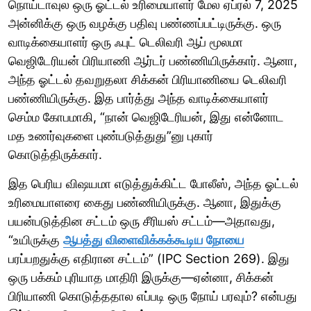
நொய்டாவுல ஒரு ஓட்டல் உரிமையாளர் மேல ஏப்ரல் 7, 2025
அன்னிக்கு ஒரு வழக்கு பதிவு பண்ணப்பட்டிருக்கு. ஒரு
வாடிக்கையாளர் ஒரு ஃபுட் டெலிவரி ஆப் மூலமா
வெஜிடேரியன் பிரியாணி ஆர்டர் பண்ணியிருக்கார். ஆனா,
அந்த ஓட்டல் தவறுதலா சிக்கன் பிரியாணியை டெலிவரி
பண்ணியிருக்கு. இத பார்த்து அந்த வாடிக்கையாளர்
செம்ம கோபமாகி, “நான் வெஜிடேரியன், இது என்னோட
மத உணர்வுகளை புண்படுத்துது”னு புகார்
கொடுத்திருக்கார்.
இத பெரிய விஷயமா எடுத்துக்கிட்ட போலீஸ், அந்த ஓட்டல்
உரிமையாளரை கைது பண்ணியிருக்கு. ஆனா, இதுக்கு
பயன்படுத்தின சட்டம் ஒரு சீரியஸ் சட்டம்—அதாவது,
“உயிருக்கு
ஆபத்து விளைவிக்கக்கூடிய நோயை
பரப்பறதுக்கு எதிரான சட்டம்” (IPC Section 269). இது
ஒரு பக்கம் புரியாத மாதிரி இருக்கு—ஏன்னா, சிக்கன்
பிரியாணி கொடுத்ததால எப்படி ஒரு நோய் பரவும்? என்பது