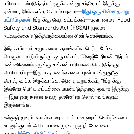
சரியா பயன்படுத்தப்பட்டிருக்கான்னு சந்தேகம் இருக்கு.
ஏன்னா, இங்க எந்த நோயும் பரவல—
இது ஒரு சின்ன தவறு
மட்டும் தான்
. இதுக்கு வேற சட்டங்கள்—உதாரணமா, Food
Safety and Standards Act (FSSAI) மூலமா
நடவடிக்கை எடுத்திருக்கலாம்னு சிலர் சொல்றாங்க.
இந்த சம்பவம் சமூக வலைதளங்கள்ல பெரிய பேச்சு
பொருளா மாறியிருக்கு. ஒரு பக்கம், “வெஜிடேரியன் ஆர்டர்
பண்ணினவங்களுக்கு சிக்கன் பிரியாணி கொடுத்தது
பெரிய தப்பு—இது மத உணர்வுகளை புண்படுத்துது”னு
சொல்றவங்க இருக்காங்க. ஆனா, மறுபக்கம், “இதுக்கு
இவ்ளோ பெரிய சட்டத்தை பயன்படுத்தறது ஓவரா இருக்கு
—இது ஒரு சின்ன தவறு தானே”னு சொல்றவங்களும்
இருக்காங்க.
உள்ளூர் முதல் உலகம் வரை பரபரப்பான ஹாட் செய்திகளை
உடனுக்குடன் அறிய மாலைமுரசு யூடியூப் சேனலை
காண
இங்கே கிளிக் செய்யவும்