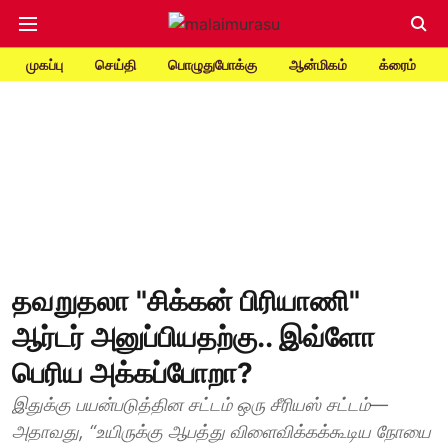
முகப்பு
செய்தி
பொழுதுபோக்கு
ஆன்மிகம்
க்ரைம்
தவறுதலா "சிக்கன் பிரியாணி"
ஆர்டர் அனுப்பியதற்கு.. இவ்ளோ
பெரிய அக்கப்போறா?
இதுக்கு பயன்படுத்தின சட்டம் ஒரு சீரியஸ் சட்டம்—
அதாவது, “உயிருக்கு ஆபத்து விளைவிக்கக்கூடிய நோயை