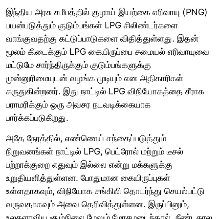
இந்திய அரசு சமீபத்தில் குழாய் இயற்கை எரிவாயு (PNG)
பயன்படுத்தும் குடும்பங்கள் LPG சிலிண்டர்களை
வாங்குவதற்கு கட்டுப்பாடுகளை விதித்துள்ளது. இதன்
மூலம் கிடைக்கும் LPG கையிருப்பை சமையல் எரிவாயுவை
மட்டுமே சார்ந்திருக்கும் குடும்பங்களுக்கு
முன்னுரிமையுடன் வழங்க முடியும் என அதிகாரிகள்
கருதுகின்றனர். இது நாட்டில் LPG விநியோகத்தை சீராக
பராமரிக்கும் ஒரு அவசர நடவடிக்கையாக
பார்க்கப்படுகிறது.
அதே நேரத்தில், எண்ணெய் சந்தைப்படுத்தும்
நிறுவனங்கள் நாட்டில் LPG, பெட்ரோல் மற்றும் டீசல்
பற்றாக்குறை எதுவும் இல்லை என்று மக்களுக்கு
உறுதியளித்துள்ளன. போதுமான கையிருப்புகள்
உள்ளதாகவும், விநியோக சங்கிலி தொடர்ந்து செயல்பட்டு
வருவதாகவும் அவை தெரிவித்துள்ளன. இருப்பினும்,
உலகளாவிய சூழ்நிலை மேலும் மோசமடைந்தால், நீண்டகால