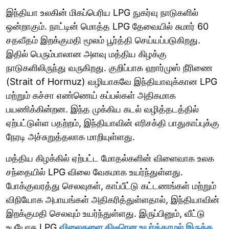
இந்தியா உலகின் மிகப்பெரிய LPG நுகர்வு நாடுகளில்
ஒன்றாகும். நாட்டின் மொத்த LPG தேவையில் சுமார் 60
சதவீதம் இறக்குமதி மூலம் பூர்த்தி செய்யப்படுகிறது.
இதில் பெரும்பாலான அளவு மத்திய கிழக்கு
நாடுகளிலிருந்து வருகிறது. குறிப்பாக ஹார்முஸ் நீரிணை
(Strait of Hormuz) வழியாகவே இந்தியாவுக்கான LPG
மற்றும் கச்சா எண்ணெய் கப்பல்கள் அதிகமாக
பயணிக்கின்றன. இந்த முக்கிய கடல் வழித்தடத்தில்
ஏற்பட்டுள்ள பதற்றம், இந்தியாவின் எரிசக்தி பாதுகாப்புக்கு
நேரடி அச்சுறுத்தலாக மாறியுள்ளது.
மத்திய கிழக்கில் ஏற்பட்ட மோதல்களின் விளைவாக உலக
சந்தையில் LPG விலை வேகமாக உயர்ந்துள்ளது.
போக்குவரத்து செலவுகள், காப்பீட்டு கட்டணங்கள் மற்றும்
விநியோக அபாயங்கள் அதிகரித்துள்ளதால், இந்தியாவின்
இறக்குமதி செலவும் உயர்ந்துள்ளது. இருப்பினும், வீட்டு
உபயோக LPG
விலைகளை திடீரென உயர்த்தாமல் இருக்க