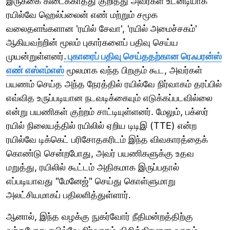
இருக்கை கிடைக்காதது குறித்து அவர்கள் உடனடியாக
ரயில்வே ஹெல்ப்லைன் எண் மற்றும் சமூக
வலைதளங்களான 'ரயில் சேவா', 'ரயில் அமைச்சகம்'
ஆகியவற்றின் மூலம் புகார்களைப் பதிவு செய்ய
முயன்றுள்ளனர்
. புகாரைப் பதிவு செய்ததற்கான ரெஃபரன்ஸ்
எண் எஸ்எம்எஸ்
மூலமாக வந்த பிறகும் கூட, அவர்கள்
பயணம் செய்த அந்த நேரத்தில் ரயில்வே நிர்வாகம் தரப்பில்
எவ்வித உருப்படியான நடவடிக்கையும் எடுக்கப்படவில்லை
என்று பயணிகள் குற்றம் சாட்டியுள்ளனர். மேலும், பக்ஸர்
ரயில் நிலையத்தில் ரயிலில் ஏறிய டிடிஇ (TTE) என்ற
ரயில்வே டிக்கெட் பரிசோதகரிடம் இந்த விவகாரத்தைக்
கொண்டு சென்றபோது, அவர் பயணிகளுக்கு உதவ
மறுத்து, ரயிலில் கூட்டம் அதிகமாக இருப்பதால்
எப்படியாவது "மேனேஜ்" செய்து கொள்ளுமாறு
அலட்சியமாகப் பதிலளித்துள்ளார்.
ஆனால், இந்த வழக்கு நுகர்வோர் நீதிமன்றத்திற்கு