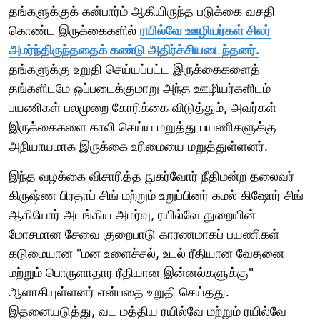
தங்களுக்குக் கன்பார்ம் ஆகியிருந்த படுக்கை வசதி
கொண்ட இருக்கைகளில்
ரயில்வே ஊழியர்கள் சிலர்
அமர்ந்திருந்ததைக் கண்டு அதிர்ச்சியடைந்தனர்.
தங்களுக்கு உறுதி செய்யப்பட்ட இருக்கைகளைத்
தங்களிடமே ஒப்படைக்குமாறு அந்த ஊழியர்களிடம்
பயணிகள் பலமுறை கோரிக்கை விடுத்தும், அவர்கள்
இருக்கைகளை காலி செய்ய மறுத்து பயணிகளுக்கு
அநியாயமாக இருக்கை உரிமையை மறுத்துள்ளனர்.
இந்த வழக்கை விசாரித்த நுகர்வோர் நீதிமன்ற தலைவர்
கிருஷ்ண பிரதாப் சிங் மற்றும் உறுப்பினர் கமல் கிஷோர் சிங்
ஆகியோர் அடங்கிய அமர்வு, ரயில்வே துறையின்
மோசமான சேவை குறைபாடு காரணமாகப் பயணிகள்
கடுமையான "மன உளைச்சல், உடல் ரீதியான வேதனை
மற்றும் பொருளாதார ரீதியான இன்னல்களுக்கு"
ஆளாகியுள்ளனர் என்பதை உறுதி செய்தது.
இதனையடுத்து, வட மத்திய ரயில்வே மற்றும் ரயில்வே