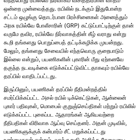
வந்தபோது ரயில்வே நிர்வாகம் விசித்திரமான வாதம்
ஒன்றை முன்வைத்தது. ரயிலில் நடக்கும் இதுபோன்ற
சட்டம் ஒழுங்கு தொடர்பான பிரச்சினைகள் அனைத்தும்
அரசு ரயில்வே போலீசாரின் (GRP) கட்டுப்பாட்டிற்குள் தான்
வருமே தவிர, ரயில்வே நிர்வாகத்தின் கீழ் வராது என்று
கூறி தங்களது பொறுப்பைத் தட்டிக்கழிக்க முயன்றது.
மேலும், தங்களது சேவையில் எந்தவொரு குறைபாடும்
இல்லை என்றும், பயணிகளின் புகாரின் மீது ஏற்கனவே
தகுந்த நடவடிக்கை எடுக்கப்பட்டுவிட்டதாகவும் ரயில்வே
தரப்பில் வாதிடப்பட்டது.
இருப்பினும், பயணிகள் தரப்பில் நீதிமன்றத்தில்
சமர்ப்பிக்கப்பட்ட அசல் ரயில் டிக்கெட்டுகள், ஆன்லைன்
புகார் பதிவுகள், மொபைல் குறுஞ்செய்திகள் மற்றும் ரயிலில்
எடுக்கப்பட்ட புகைப்பட ஆதாரங்கள் ஆகியவற்றை
நீதிபதிகள் விரிவாக ஆய்வு செய்தனர். அதன் முடிவில்,
பயணிகளுக்குக் கன்பார்ம் சீட் மறுக்கப்பட்டது
உண்மைதான் என்றும், வாக்குறுதி அளித்த சேவையை