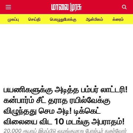
முகப்பு
செய்தி
பொழுதுபோக்கு
ஆன்மிகம்
க்ரைம்
பயணிகளுக்கு அடித்த பம்பர் லாட்டரி!
கன்பார்ம் சீட் தராத ரயில்வேக்கு
விழுந்தது செம அடி! டிக்கெட்
விலையை விட 10 மடங்கு அபராதம்!
20,000 ரூபாய் இழப்பீடு வழங்குமாறு போஜ்பூர் நுகர்வோர்