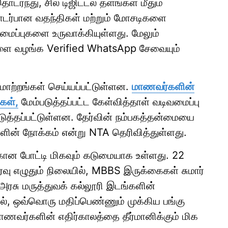
டர்ந்து, சில டிஜிட்டல் தளங்கள் மீதும்
தொடர்பான வதந்திகள் மற்றும் மோசடிகளை
அமைப்புகளை உருவாக்கியுள்ளது. மேலும்
ளை வழங்க Verified WhatsApp சேவையும்
மாற்றங்கள் செய்யப்பட்டுள்ளன.
மாணவர்களின்
கள்,
மேம்படுத்தப்பட்ட கேள்வித்தாள் வடிவமைப்பு
்படுத்தப்பட்டுள்ளன. தேர்வின் நம்பகத்தன்மையை
களின் நோக்கம் என்று NTA தெரிவித்துள்ளது.
்கான போட்டி மிகவும் கடுமையாக உள்ளது. 22
வு எழுதும் நிலையில், MBBS இருக்கைகள் சுமார்
ரசு மருத்துவக் கல்லூரி இடங்களின்
், ஒவ்வொரு மதிப்பெண்ணும் முக்கிய பங்கு
ாணவர்களின் எதிர்காலத்தை தீர்மானிக்கும் மிக