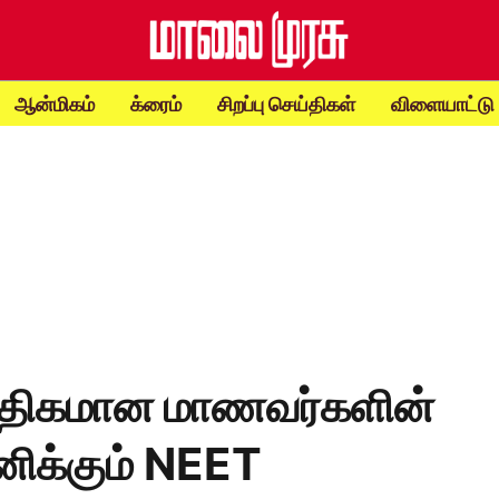
ஆன்மிகம்
க்ரைம்
சிறப்பு செய்திகள்
விளையாட்டு
் அதிகமான மாணவர்களின்
னிக்கும் NEET