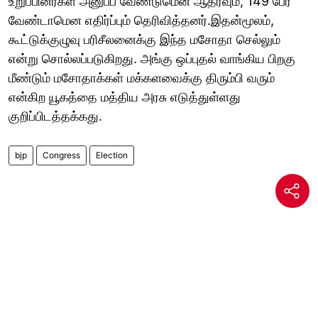
உறுப்பினர்கள் அனுப்ப வேண்டுமென ஆதரவும், 149 பேர்
வேண்டாமென எதிர்ப்பும் தெரிவித்தனர்.இதன்மூலம்,
கூட்டுக்குழுவு பரிசீலனைக்கு இந்த மசோதா செல்லும்
என்று சொல்லப்படுகிறது. அங்கு ஒப்புதல் வாங்கிய பிறகு
மீண்டும் மசோதாக்கள் மக்களவைக்கு திரும்பி வரும்
என்கிற யூகத்தை மத்திய அரசு எடுத்துள்ளது
குறிப்பிடத்தக்கது.
bjp
Congress
Election