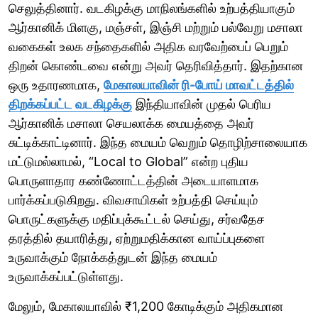
செலுத்தினார். வடகிழக்கு மாநிலங்களில் உற்பத்தியாகும்
ஆர்கானிக் மிளகு, மஞ்சள், இஞ்சி மற்றும் பல்வேறு மசாலா
வகைகள் உலக சந்தைகளில் அதிக வரவேற்பைப் பெறும்
திறன் கொண்டவை என்று அவர் தெரிவித்தார். இதற்கான
ஒரு உதாரணமாக,
மேகாலயாவின் ரி-போய் மாவட்டத்தில்
திறக்கப்பட்ட வடகிழக்கு
இந்தியாவின் முதல் பெரிய
ஆர்கானிக் மசாலா செயலாக்க மையத்தை அவர்
சுட்டிக்காட்டினார். இந்த மையம் வெறும் தொழிற்சாலையாக
மட்டுமல்லாமல், “Local to Global” என்ற புதிய
பொருளாதார கண்ணோட்டத்தின் அடையாளமாக
பார்க்கப்படுகிறது. விவசாயிகள் உற்பத்தி செய்யும்
பொருட்களுக்கு மதிப்புக்கூட்டல் செய்து, சர்வதேச
தரத்தில் தயாரித்து, ஏற்றுமதிக்கான வாய்ப்புகளை
உருவாக்கும் நோக்கத்துடன் இந்த மையம்
உருவாக்கப்பட்டுள்ளது.
மேலும், மேகாலயாவில் ₹1,200 கோடிக்கும் அதிகமான