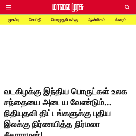
முகப்பு
செய்தி
பொழுதுபோக்கு
ஆன்மிகம்
க்ரைம்
வடகிழக்கு இந்திய பொருட்கள் உலக
சந்தையை அடைய வேண்டும்...
நிதியுதவி திட்டங்களுக்கு புதிய
இலக்கு நிர்ணயித்த நிர்மலா
சீதாராமன்!