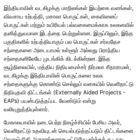
இந்தியாவின் வடகிழக்கு மாநிலங்கள் இயற்கை வளங்கள்,
விவசாய உற்பத்தி, மசாலா பொருட்கள், கைவினைப்
பொருட்கள் மற்றும் உயிரியல் பல்வகைமைக்காக உலகளவில்
தனித்துவமான இடத்தை பெற்றுள்ளன. இருப்பினும், இந்த
பகுதிகளில் உற்பத்தியாகும் பல பொருட்கள் சர்வதேச
சந்தைகளை அடையாமல் உள்ளூர் அல்லது பிராந்திய
சந்தைகளிலேயே முடங்கிக் கிடக்கின்றன. இந்த
சூழ்நிலையில், மத்திய நிதியமைச்சர் நிர்மலா சீதாராமன்,
வடகிழக்கு இந்தியாவின் பொருட்களை உலக
சந்தைகளுக்கு கொண்டு செல்லும் வகையில் வெளிநாட்டு
நிதியுதவி திட்டங்கள் (Externally Aided Projects -
EAPs) பயன்படுத்தப்பட வேண்டும் என்று
வலியுறுத்தியுள்ளார்.
மேகாலயாவில் நடைபெற்ற நிகழ்ச்சியில் பேசிய அவர்,
வெளிநாட்டு உதவியுடன் செயல்படுத்தப்படும் திட்டங்களை
வெறும் நிதி ஆதாரங்களாக மட்டுமே பார்க்கக் கூடாது