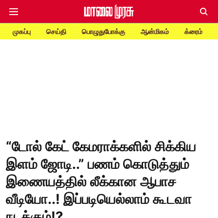
முகப்பு
செய்தி
பொழுதுபோக்கு
ஆன்மிகம்
க்ரைம்
“டோல் கேட் கேமராக்களில் சிக்கிய
இளம் ஜோடி..” பணம் கொடுத்தும்
இணையத்தில் லீக்கான ஆபாச
வீடியோ..! இப்படியெல்லாம் கூடவா
நடக்கும்!?