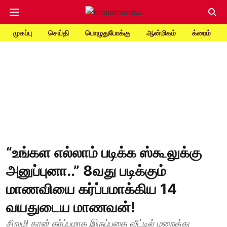
முகப்பு
செய்தி
பொழுதுபோக்கு
ஆன்மிகம்
க்ரைம்
“உங்கள எல்லாம் படிக்க ஸ்கூலுக்கு
அனுப்புனா..” 8வது படிக்கும்
மாணவியை கர்ப்பமாக்கிய 14
வயதுடைய மாணவன்!
சிறுமி தான் கர்ப்பமாக இருப்பதை வீட்டில் மறைத்து