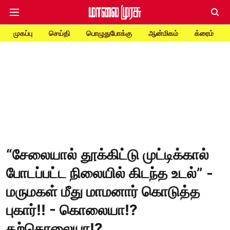
முகப்பு
செய்தி
பொழுதுபோக்கு
ஆன்மிகம்
க்ரைம்
“சேலையால் தூக்கிட்டு முட்டிக்கால்
போடப்பட்ட நிலையில் கிடந்த உடல்” -
மருமகள் மீது மாமனார் கொடுத்த
புகார்!! - கொலையா!?
தற்கொலையா!?