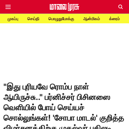
முகப்பு
செய்தி
பொழுதுபோக்கு
ஆன்மிகம்
க்ரைம்
"இது புரியவே ரொம்ப நாள்
ஆயிருச்சு.." பர்னிச்சர் பிசினஸை
வெளியில் போய் செய்யச்
சொல்லுங்கள்! 'சோபா மாடல்' குறித்த
விமர்சனத்திற்கு முதல்வர் பதிலடி