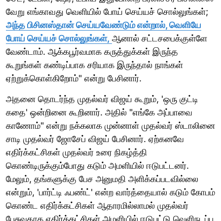
வேறு எங்காவது வெளியில் போய் செய்யச் சொல்லுங்கள்;
அந்த பிசினஸ்தான் செய்யவேண்டும் என்றால், வெளியே
போய் செய்யச் சொல்லுங்கள்,
ஆனால் சட்டசபைக்குள்ளே
வேண்டாம். ஆக்கபூர்வமாக கருத்துக்கள் இருந்த
கூறுங்கள் கண்டிப்பாக சரியாக இருந்தால் நாங்கள்
ஏற்றுக்கொள்கிறோம்" என்று பேசினார்.
அதனை தொடர்ந்த முதல்வர் விஜய் கூறும், 'ஒரு குட்டி
கதை' ஒன்றினை கூறினார். அதில் "எங்கே அப்பாவை
காணோம்" என்று நக்கலாக முன்னாள் முதல்வர் ஸ்டாலினை
சாடி முதல்வர் ஜோசேப் விஜய் பேசினார். ஏற்கனவே
எதிர்க்கட்சிகள் முதல்வர் உரை நிகழ்த்தி
கொண்டிருக்கும்போது கடும் அமளியில் ஈடுபட்டனர்.
மேலும், தங்களுக்கு பேச அனுமதி அளிக்கப்படவில்லை
என்றும், 'பார்ட்டி ஃபண்ட்' என்ற வார்த்தையால் கடும் கோபம்
கொண்ட எதிர்க்கட்சிகள் ஆதாரமில்லாமல் முதல்வர்
பேசுவதாக எதிர்க்கட்சிகள் அமளியில் ஈடுபட்டு வெளிநடப்பு