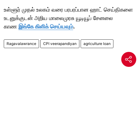
உள்ளூர் முதல் உலகம் வரை பரபரப்பான ஹாட் செய்திகளை
உடனுக்குடன் அறிய மாலைமுரசு யூடியூப் சேனலை
காண
இங்கே கிளிக் செய்யவும்
.
Ragavalawrance
CPI veerapandiyan
agriculture loan