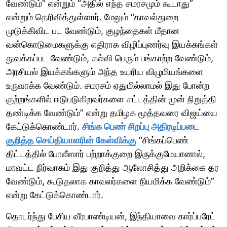
வேண்டும்” என்றும் “அதில் எந்த சமரசமும் கூடாது”
என்றும் தெரிவித்துள்ளார். மேலும் “காவல்துறை
முடுக்கிவிட பட வேண்டும், குழந்தைகள் மீதான
வன்கொடுமைகளுக்கு எதிராக விழிப்புணர்வு இயக்கங்கள்
துவக்கப்பட வேண்டும், கல்வி பெரும் பங்காற்ற வேண்டும்,
அரசியல் இயக்கங்களும் அந்த உயரிய விழுமியங்களை
உருவாக்க வேண்டும். சமரசம் ஏதுமில்லாமல் இது போன்ற
குற்றங்களில் ஈடுபடுகிறவர்களை சட்டத்தின் முன் நிறுத்தி
தண்டிக்க வேண்டும்” என்று தமிழக மூத்தவரை விஜய்யை
கேட்டுக்கொண்டார்.
சிங்க பெண் சிறப்பு அதிரடிப்படை
குறித்த செய்தியாளரின் கேள்விக்கு
“சிங்கப்பெண்
திட்டத்தில் போலீஸார் பற்றாக்குறை இருக்குமேயானால்,
மாவட்ட நிர்வாகம் இது குறித்து ஆலோசித்து அறிக்கை தர
வேண்டும், கூடுதலாக காவலர்களை நியமிக்க வேண்டும்”
என்று கேட்டுக்கொண்டார்.
தொடர்ந்து பேசிய வீரபாண்டியன், இந்தியாவை கார்ப்பரேட்