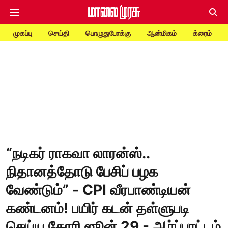
முகப்பு
செய்தி
பொழுதுபோக்கு
ஆன்மிகம்
க்ரைம்
“நடிகர் ராகவா லாரன்ஸ்..
நிதானத்தோடு பேசிப் பழக
வேண்டும்” - CPI வீரபாண்டியன்
கண்டனம்! பயிர் கடன் தள்ளுபடி
செய்ய கோரி ஜூன் 29 - ஆர்ப்பாட்டம்