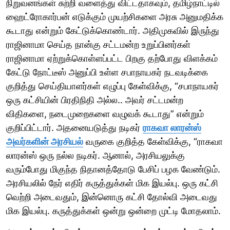
நிறுவனங்கள் சுற்றி வளைத்து விட்டதாகவும், தமிழ்நாட்டில்
ஹைட்ரோகார்பன் எடுக்கும் முயற்சிகளை அரசு அனுமதிக்க
கூடாது என்றும் கேட்டுக்கொண்டார். அதிமுகவில் இருந்து
ராஜினாமா செய்த நான்கு சட்டமன்ற உறுப்பினர்கள்
ராஜினாமா ஏற்றுக்கொள்ளப்பட்ட பிறகு தற்போது விளக்கம்
கேட்டு நோட்டீஸ் அனுப்பி உள்ள சபாநாயகர் நடவடிக்கை
குறித்து செய்தியாளர்கள் எழுப்பு கேள்விக்கு, “சபாநாயகர்
ஒரு கட்சியின் பிரதிநிதி அல்ல.. அவர் சட்டமன்ற
விதிகளை, நடைமுறைகளை வழுவக் கூடாது” என்றும்
குறிப்பிட்டார். அதனையடுத்து நடிகர்
ராகவா லாரன்ஸ்
அவர்களின் அரசியல்
வருகை குறித்த கேள்விக்கு, “ராகவா
லாரன்ஸ் ஒரு நல்ல நடிகர். ஆனால், அரசியலுக்கு
வரும்போது மிகுந்த நிதானத்தோடு பேசிப் பழக வேண்டும்.
அரசியலில் நேர் எதிர் கருத்துக்கள் மிக இயல்பு. ஒரு கட்சி
வெற்றி அடைவதும், இன்னொரு கட்சி தோல்வி அடைவது
மிக இயல்பு. கருத்துக்கள் ஒன்று ஒன்றை முட்டி மோதலாம்.