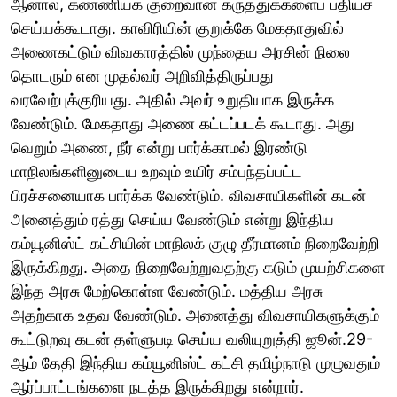
ஆனால், கண்ணியக் குறைவான கருத்துக்களைப் பதியச்
செய்யக்கூடாது. காவிரியின் குறுக்கே மேகதாதுவில்
அணைகட்டும் விவகாரத்தில் முந்தைய அரசின் நிலை
தொடரும் என முதல்வர் அறிவித்திருப்பது
வரவேற்புக்குரியது. அதில் அவர் உறுதியாக இருக்க
வேண்டும். மேகதாது அணை கட்டப்படக் கூடாது. அது
வெறும் அணை, நீர் என்று பார்க்காமல் இரண்டு
மாநிலங்களினுடைய உறவும் உயிர் சம்பந்தப்பட்ட
பிரச்சனையாக பார்க்க வேண்டும். விவசாயிகளின் கடன்
அனைத்தும் ரத்து செய்ய வேண்டும் என்று இந்திய
கம்யூனிஸ்ட் கட்சியின் மாநிலக் குழு தீர்மானம் நிறைவேற்றி
இருக்கிறது. அதை நிறைவேற்றுவதற்கு கடும் முயற்சிகளை
இந்த அரசு மேற்கொள்ள வேண்டும். மத்திய அரசு
அதற்காக உதவ வேண்டும். அனைத்து விவசாயிகளுக்கும்
கூட்டுறவு கடன் தள்ளுபடி செய்ய வலியுறுத்தி ஜூன்.29-
ஆம் தேதி இந்திய கம்யூனிஸ்ட் கட்சி தமிழ்நாடு முழுவதும்
ஆர்ப்பாட்டங்களை நடத்த இருக்கிறது என்றார்.