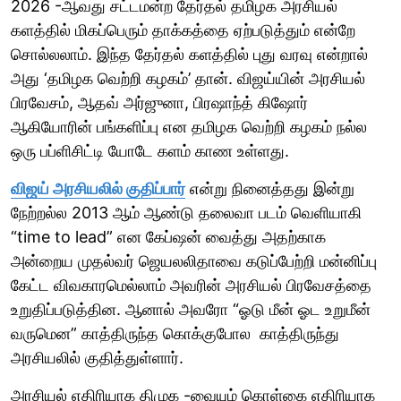
2026 -ஆவது சட்டமன்ற தேர்தல் தமிழக அரசியல்
களத்தில் மிகப்பெரும் தாக்கத்தை ஏற்படுத்தும் என்றே
சொல்லலாம். இந்த தேர்தல் களத்தில் புது வரவு என்றால்
அது ‘தமிழக வெற்றி கழகம்’ தான். விஜய்யின் அரசியல்
பிரவேசம், ஆதவ் அர்ஜுனா, பிரஷாந்த் கிஷோர்
ஆகியோரின் பங்களிப்பு என தமிழக வெற்றி கழகம் நல்ல
ஒரு பப்ளிசிட்டி யோடே களம் காண உள்ளது.
விஜய் அரசியலில் குதிப்பார்
என்று நினைத்தது இன்று
நேற்றல்ல 2013 ஆம் ஆண்டு தலைவா படம் வெளியாகி
“time to lead” என கேப்ஷன் வைத்து அதற்காக
அன்றைய முதல்வர் ஜெயலலிதாவை கடுப்பேற்றி மன்னிப்பு
கேட்ட விவகாரமெல்லாம் அவரின் அரசியல் பிரவேசத்தை
உறுதிப்படுத்தின. ஆனால் அவரோ “ஓடு மீன் ஓட உறுமீன்
வருமென” காத்திருந்த கொக்குபோல காத்திருந்து
அரசியலில் குதித்துள்ளார்.
அரசியல் எதிரியாக திமுக -வையும் கொள்கை எதிரியாக