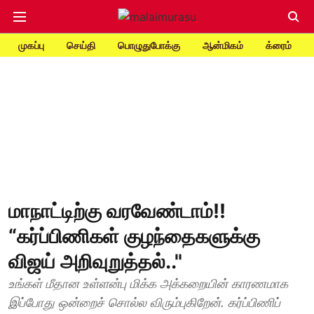
முகப்பு
செய்தி
பொழுதுபோக்கு
ஆன்மிகம்
க்ரைம்
மாநாட்டிற்கு வரவேண்டாம்!!
“கர்ப்பிணிகள் குழந்தைகளுக்கு
விஜய் அறிவுறுத்தல்.."
உங்கள் மீதான உள்ளன்பு மிக்க அக்கறையின் காரணமாக
இப்போது ஒன்றைச் சொல்ல விரும்புகிறேன். கர்ப்பிணிப்