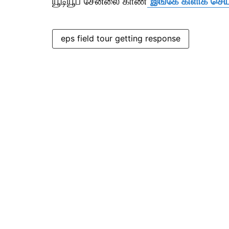
யூடியூப் சேனலை காண
இங்கே கிளிக் செய்
eps field tour getting response