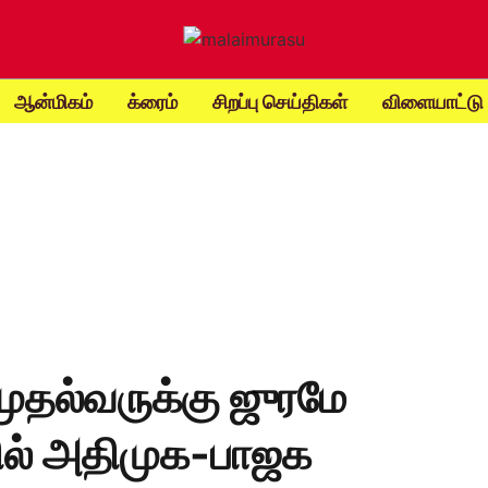
ஆன்மிகம்
க்ரைம்
சிறப்பு செய்திகள்
விளையாட்டு
 முதல்வருக்கு ஜுரமே
தில் அதிமுக-பாஜக