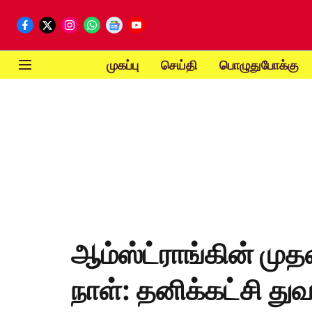
முகப்பு
செய்தி
பொழுதுபோக்கு
ஆம்ஸ்ட்ராங்கின் மு
நாள்: தனிக்கட்சி துவ