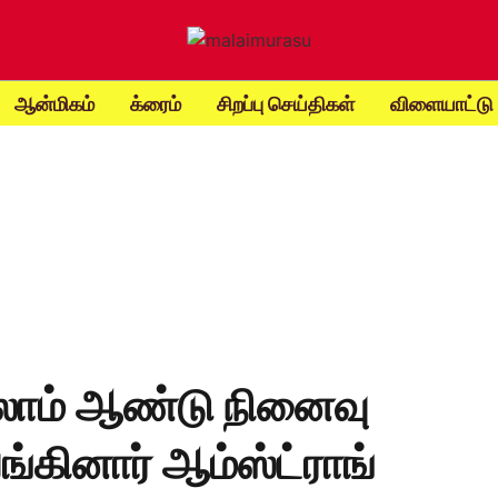
ஆன்மிகம்
க்ரைம்
சிறப்பு செய்திகள்
விளையாட்டு
தலாம் ஆண்டு நினைவு
ங்கினார் ஆம்ஸ்ட்ராங்