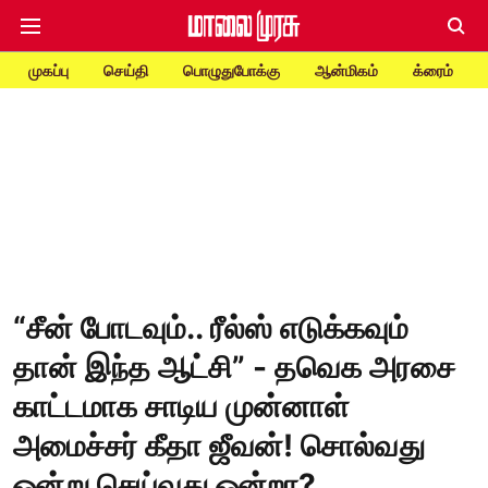
முகப்பு
செய்தி
பொழுதுபோக்கு
ஆன்மிகம்
க்ரைம்
“சீன் போடவும்.. ரீல்ஸ் எடுக்கவும்
தான் இந்த ஆட்சி” - தவெக அரசை
காட்டமாக சாடிய முன்னாள்
அமைச்சர் கீதா ஜீவன்! சொல்வது
ஒன்று செய்வது ஒன்றா?