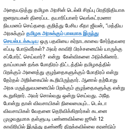
அதையடுத்து தமிழக அரசின் டெல்லி சிறப்பு பிரதிநிதியாக
ஜனநாயகன் திரைப்பட தயாரிப்பாளர் வெங்கட்ரமணா
நியமனம் செய்ததை குறித்து பேசிய கீதா ஜீவன், “மத்திய
அரசுக்கும்
தமிழக அரசுக்கும் பாலமாக இருந்து
செயல்படக்கூடிய
ஒரு பதவியை கர்நாடகாவை சேர்ந்தவரை
எப்படி போடுவீர்கள்? அவர் காவிரி பிரச்சனையில் யாருக்கு
சப்போர்ட் செய்வார்? என்று கேள்விகளை அடுக்கினார்.
தாய்மாமன் தங்க மோதிரம் திட்டத்தில் தமிழகத்தில்
பிறக்கும் அனைத்து குழந்தைகளுக்கும் மோதிரம் என்று
தேர்தல் அறிக்கையில் கூறியிருந்தார். ஆனால் தற்போது
அரசு மருத்துவமனையில் பிறக்கும் குழந்தைகளுக்கு என்று
கூறுகிறார். அவர் சொல்வது ஒன்று செய்வது. அதே
போன்று தான் விவசாயிகள் நிலைமையும்.. டெல்டா
விவசாயிகள் வேதனை தெரிவிக்கிறார்கள் கடனை
முழுவதுமாக தள்ளுபடி பண்ணவில்லை ஜூன் 12
காவிரியில் இருந்து தண்ணீர் திறக்கவில்லை கரண்டும்