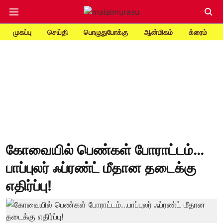
முகப்பு
செய்தி
பொழுதுபோக்கு
ஆன்மிகம்
க்ரைம்
கோவையில் பெண்கள் போராட்டம்…
பாப்புலர் ஃப்ரண்ட் மீதான தடைக்கு
எதிர்ப்பு!