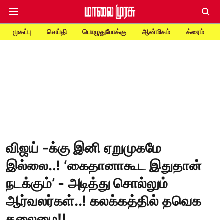
முகப்பு
செய்தி
பொழுதுபோக்கு
ஆன்மிகம்
க்ரைம்
விஜய் -க்கு இனி ஏறுமுகமே
இல்லை..! ‘கைதானாகூட இதுதான்
நடக்கும்’ - அடித்து சொல்லும்
ஆர்வலர்கள்..! கலக்கத்தில் தவெக
தலைமை!!