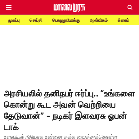
முகப்பு
செய்தி
பொழுதுபோக்கு
ஆன்மிகம்
க்ரைம்
அரசியலில் தனிநபர் ஈர்ப்பு.. “உங்களை
கொன்று கூட அவன் வெற்றியை
தேடுவான்” - நடிகர் இளவரசு ஓபன்
டாக்
உளவியல் ரீதியாக உன்னை தக்க வைத்துக்கொள்ள