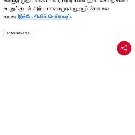
உள்ளூர் முதல் உலகம் வரை பரபரப்பான ஹாட் செய்திகளை
உடனுக்குடன் அறிய மாலைமுரசு யூடியூப் சேனலை
காண
இங்கே கிளிக் செய்யவும்
.
Actor Ilavarasu