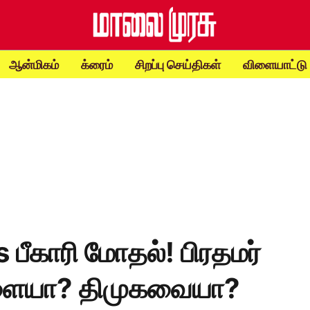
ஆன்மிகம்
க்ரைம்
சிறப்பு செய்திகள்
விளையாட்டு
 பீகாரி மோதல்! பிரதமர்
ளையா? திமுகவையா?