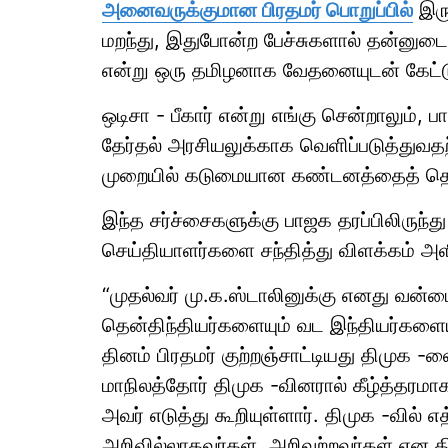
அனைவருக்குமான பிரதமர் பொறுப்பில்
இரு
மறந்து, இதுபோன்ற பேச்சுகளால் தன்னுடை
என்று ஒரு தமிழனாக வேதனையுடன் கேட்ட
ஒடிசா - பீகார் என்று எங்கு சென்றாலும்,
தேர்தல் அரசியலுக்காக வெளிப்படுத்துவதற
முறையில் கடுமையான கண்டனத்தைத் தெரிவ
இந்த சர்ச்சைகளுக்கு பாஜக தரப்பிலிருந
செய்தியாளர்களை சந்தித்து விளக்கம் அளி
“முதல்வர் மு.க.ஸ்டாலினுக்கு எனது வன
தென்திந்தியர்களையும் வட இந்தியர்களையும
தினம் பிரதமர் குற்றஞ்சாட்டியது திமுக -வ
மாநிலத்தோர் திமுக -வினரால் கீழ்த்தரம
அவர் எடுத்து கூறியுள்ளார். திமுக -வில் 
அறிவில்லாதவர்கள், அறிவற்றவர்கள் என த