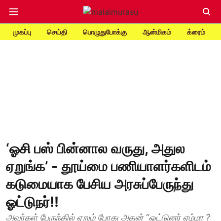
முகப்பு
செய்தி
பொழுதுபோக்கு
ஆன்மிகம்
க்ரைம்
‘ஓசி பஸ் பின்னால வருது, அதுல
ஏறுங்க’ - தூய்மை பணியாளர்களிடம்
கடுமையாக பேசிய அரசுப்பேருந்து
ஓட்டுநர்!!
அவர்கள் பேருந்தில் ஏறும் போது அதன் “ஓட்டுனர் ஏம்மா ?