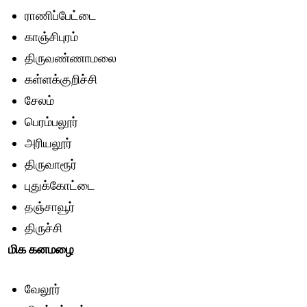
ராணிப்பேட்டை
காஞ்சிபுரம்
திருவண்ணாமலை
கள்ளக்குறிச்சி
சேலம்
பெரம்பலூர்
அரியலூர்
திருவாரூர்
புதுக்கோட்டை
தஞ்சாவூர்
திருச்சி
மிக கனமழை
வேலூர்