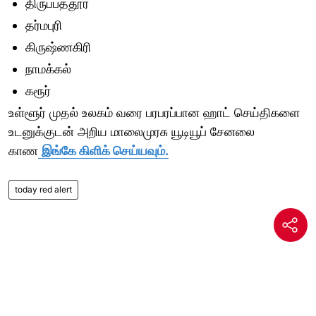
திருப்பத்தூர்
தர்மபுரி
கிருஷ்ணகிரி
நாமக்கல்
கரூர்
உள்ளூர் முதல் உலகம் வரை பரபரப்பான ஹாட் செய்திகளை
உடனுக்குடன் அறிய மாலைமுரசு யூடியூப் சேனலை
காண
இங்கே கிளிக் செய்யவும்.
today red alert