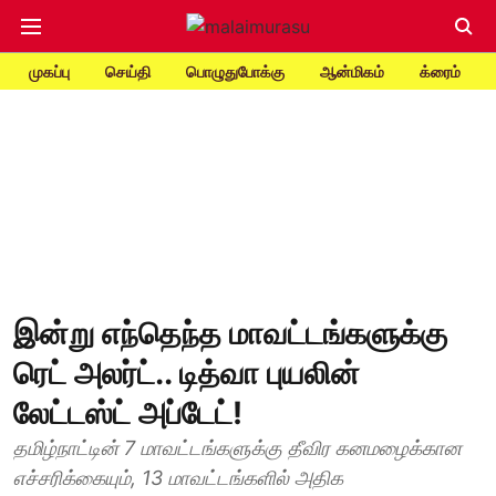
முகப்பு
செய்தி
பொழுதுபோக்கு
ஆன்மிகம்
க்ரைம்
இன்று எந்தெந்த மாவட்டங்களுக்கு
ரெட் அலர்ட்.. டித்வா புயலின்
லேட்டஸ்ட் அப்டேட்!
தமிழ்நாட்டின் 7 மாவட்டங்களுக்கு தீவிர கனமழைக்கான
எச்சரிக்கையும், 13 மாவட்டங்களில் அதிக